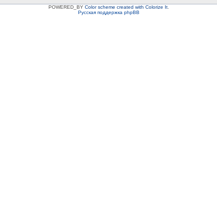
POWERED_BY
Color scheme created with Colorize It
.
Русская поддержка phpBB