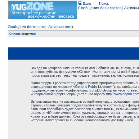
Вход
Поиск
Сообщения без ответов
|
Активны
Сообщения без ответов
|
Активные темы
Список форумов
Заходя на конференцию «Югзон» (в дальнейшем «мы», «наш», «Югзо
и не пользуйтесь форумами «Югзон». Мы оставляем за собой право
просматривать этот текст на предмет изменений, так как использ
Наши форумы работают под управлением программного обеспечени
выпущенного по лицензии «
General Public License
» (в дальнейшем 
поддержкой интернет-конференций, и phpBB Group не несёт ответст
информацией о phpBB обращайтесь по адресу
http://www.phpbb.com
Вы соглашаетесь не размещать оскорбительных, угрожающих, клев
страны, страны, которая предоставляет услуги хостинга для фор
этом ваш провайдер будет поставлен в известность, если мы сочт
форумов «Югзон» имеют право удалить, отредактировать, перенест
храниться в базе данных. Хотя эта информация не будет открыта 
которые могут привести к несанкционированному доступу к ней.