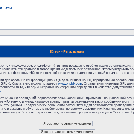
е темы
Югзон - Регистрация
н», «http://www.yugzone.ru/forum»), вы подтверждаете своё согласие со следующими 
 изменять эти правила в любое время и сделаем всё возможное, чтобы уведомить ва
ование конференции «Югзон» после обновления/исправления условий означает ваше сог
я для создания конференций phpBB (в дальнейшем «они», «программное обеспечение
«GPL»). Скачать его можно по адресу
www.phpbb.com
. Ограничения лицензии GPL для 
венности за то, что администрация конференций определяет в качестве допустимого 
/
.
етнических сообщений, порнографических сообщений, призывов к национальной розн
умов «Югзон» или международное право. Попытки размещения таких сообщений могут 
ём это нужным. IP-адреса всех сообщений сохраняются для возможности проведения т
и или закрыть любую тему в любое время по своему усмотрению. Как пользователь в
третьим лицам без вашего разрешения, ни администрация конференции «Югзон», ни php