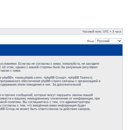
Часовой пояс: UTC + 3 часа
Язык:
условиями. Если вы не согласны с ними, пожалуйста, не заходите
с об этом, однако с вашей стороны было бы разумным регулярно
ласие с ними.
 phpBB», «www.phpbb.com», «phpBB Group», «phpBB Teams»),
программного обеспечения phpBB строго связаны с организацией и
содержания и/или поведения в них. За дополнительной
и и прочих сообщений, которые могут нарушить законы вашей
привести к вашему немедленному отключению от конференции, при
акой политики. Вы соглашаетесь с тем, что администраторы
ы согласны с тем, что введённая вами информация будет
BB Group не может быть ответственна за действия хакеров,