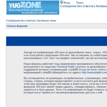
Вход
Поиск
Сообщения без ответов
|
Активны
Сообщения без ответов
|
Активные темы
Список форумов
Заходя на конференцию «Югзон» (в дальнейшем «мы», «наш», «Югзо
и не пользуйтесь форумами «Югзон». Мы оставляем за собой право
просматривать этот текст на предмет изменений, так как использ
Наши форумы работают под управлением программного обеспечени
выпущенного по лицензии «
General Public License
» (в дальнейшем 
поддержкой интернет-конференций, и phpBB Group не несёт ответст
информацией о phpBB обращайтесь по адресу
http://www.phpbb.com
Вы соглашаетесь не размещать оскорбительных, угрожающих, клев
страны, страны, которая предоставляет услуги хостинга для фор
этом ваш провайдер будет поставлен в известность, если мы сочт
форумов «Югзон» имеют право удалить, отредактировать, перенест
храниться в базе данных. Хотя эта информация не будет открыта 
которые могут привести к несанкционированному доступу к ней.