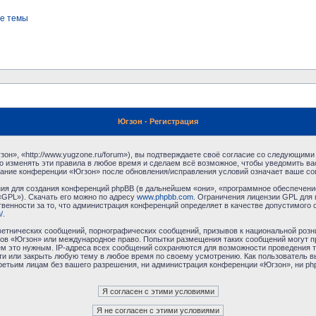
е темы
Югзон - Регистрация
н», «http://www.yugzone.ru/forum»), вы подтверждаете своё согласие со следующими 
 изменять эти правила в любое время и сделаем всё возможное, чтобы уведомить ва
ование конференции «Югзон» после обновления/исправления условий означает ваше сог
я для создания конференций phpBB (в дальнейшем «они», «программное обеспечение
«GPL»). Скачать его можно по адресу
www.phpbb.com
. Ограничения лицензии GPL для 
венности за то, что администрация конференций определяет в качестве допустимого 
/
.
етнических сообщений, порнографических сообщений, призывов к национальной розн
умов «Югзон» или международное право. Попытки размещения таких сообщений могут 
ём это нужным. IP-адреса всех сообщений сохраняются для возможности проведения т
и или закрыть любую тему в любое время по своему усмотрению. Как пользователь в
третьим лицам без вашего разрешения, ни администрация конференции «Югзон», ни php