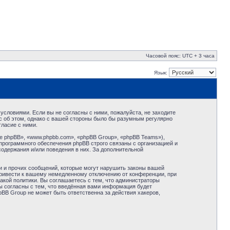
Часовой пояс: UTC + 3 часа
Язык:
условиями. Если вы не согласны с ними, пожалуйста, не заходите
с об этом, однако с вашей стороны было бы разумным регулярно
ласие с ними.
 phpBB», «www.phpbb.com», «phpBB Group», «phpBB Teams»),
программного обеспечения phpBB строго связаны с организацией и
содержания и/или поведения в них. За дополнительной
и и прочих сообщений, которые могут нарушить законы вашей
привести к вашему немедленному отключению от конференции, при
акой политики. Вы соглашаетесь с тем, что администраторы
ы согласны с тем, что введённая вами информация будет
BB Group не может быть ответственна за действия хакеров,