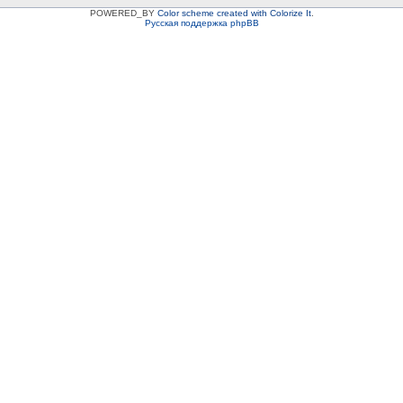
POWERED_BY
Color scheme created with Colorize It
.
Русская поддержка phpBB