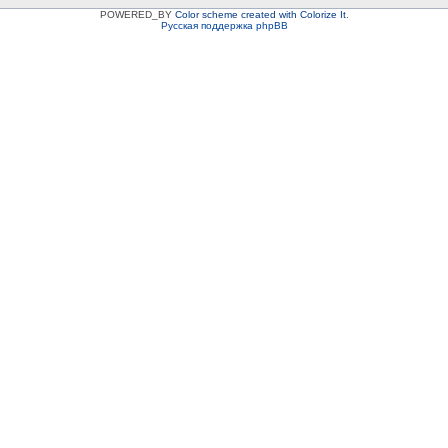
POWERED_BY
Color scheme created with Colorize It
.
Русская поддержка phpBB