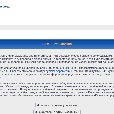
е темы
Югзон - Регистрация
н», «http://www.yugzone.ru/forum»), вы подтверждаете своё согласие со следующими 
 изменять эти правила в любое время и сделаем всё возможное, чтобы уведомить ва
ование конференции «Югзон» после обновления/исправления условий означает ваше сог
я для создания конференций phpBB (в дальнейшем «они», «программное обеспечение
«GPL»). Скачать его можно по адресу
www.phpbb.com
. Ограничения лицензии GPL для 
венности за то, что администрация конференций определяет в качестве допустимого 
/
.
етнических сообщений, порнографических сообщений, призывов к национальной розн
умов «Югзон» или международное право. Попытки размещения таких сообщений могут 
ём это нужным. IP-адреса всех сообщений сохраняются для возможности проведения т
и или закрыть любую тему в любое время по своему усмотрению. Как пользователь в
третьим лицам без вашего разрешения, ни администрация конференции «Югзон», ни php