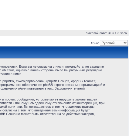
Часовой пояс: UTC + 3 часа
Язык:
условиями. Если вы не согласны с ними, пожалуйста, не заходите
с об этом, однако с вашей стороны было бы разумным регулярно
ласие с ними.
 phpBB», «www.phpbb.com», «phpBB Group», «phpBB Teams»),
программного обеспечения phpBB строго связаны с организацией и
содержания и/или поведения в них. За дополнительной
и и прочих сообщений, которые могут нарушить законы вашей
привести к вашему немедленному отключению от конференции, при
акой политики. Вы соглашаетесь с тем, что администраторы
ы согласны с тем, что введённая вами информация будет
BB Group не может быть ответственна за действия хакеров,