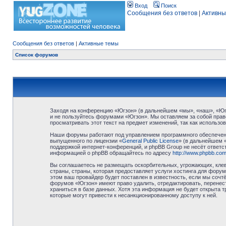
Вход
Поиск
Сообщения без ответов
|
Активны
Сообщения без ответов
|
Активные темы
Список форумов
Заходя на конференцию «Югзон» (в дальнейшем «мы», «наш», «Югзо
и не пользуйтесь форумами «Югзон». Мы оставляем за собой право
просматривать этот текст на предмет изменений, так как использ
Наши форумы работают под управлением программного обеспечени
выпущенного по лицензии «
General Public License
» (в дальнейшем 
поддержкой интернет-конференций, и phpBB Group не несёт ответст
информацией о phpBB обращайтесь по адресу
http://www.phpbb.com
Вы соглашаетесь не размещать оскорбительных, угрожающих, клев
страны, страны, которая предоставляет услуги хостинга для фор
этом ваш провайдер будет поставлен в известность, если мы сочт
форумов «Югзон» имеют право удалить, отредактировать, перенест
храниться в базе данных. Хотя эта информация не будет открыта 
которые могут привести к несанкционированному доступу к ней.