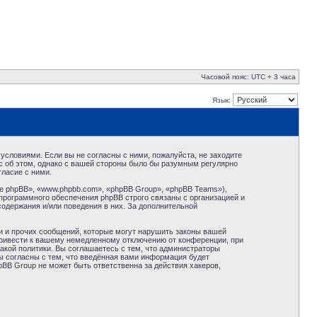
Часовой пояс: UTC + 3 часа
Язык:
условиями. Если вы не согласны с ними, пожалуйста, не заходите
с об этом, однако с вашей стороны было бы разумным регулярно
ласие с ними.
 phpBB», «www.phpbb.com», «phpBB Group», «phpBB Teams»),
программного обеспечения phpBB строго связаны с организацией и
содержания и/или поведения в них. За дополнительной
и и прочих сообщений, которые могут нарушить законы вашей
привести к вашему немедленному отключению от конференции, при
акой политики. Вы соглашаетесь с тем, что администраторы
ы согласны с тем, что введённая вами информация будет
BB Group не может быть ответственна за действия хакеров,