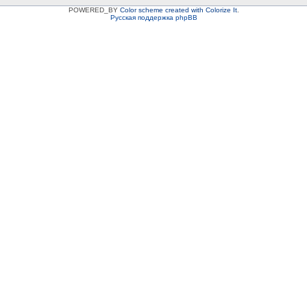
POWERED_BY
Color scheme created with Colorize It
.
Русская поддержка phpBB