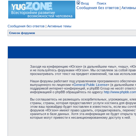
Вход
Поиск
Сообщения без ответов
|
Активны
Сообщения без ответов
|
Активные темы
Список форумов
Заходя на конференцию «Югзон» (в дальнейшем «мы», «наш», «Югзо
и не пользуйтесь форумами «Югзон». Мы оставляем за собой право
просматривать этот текст на предмет изменений, так как использ
Наши форумы работают под управлением программного обеспечени
выпущенного по лицензии «
General Public License
» (в дальнейшем 
поддержкой интернет-конференций, и phpBB Group не несёт ответст
информацией о phpBB обращайтесь по адресу
http://www.phpbb.com
Вы соглашаетесь не размещать оскорбительных, угрожающих, клев
страны, страны, которая предоставляет услуги хостинга для фор
этом ваш провайдер будет поставлен в известность, если мы сочт
форумов «Югзон» имеют право удалить, отредактировать, перенест
храниться в базе данных. Хотя эта информация не будет открыта 
которые могут привести к несанкционированному доступу к ней.