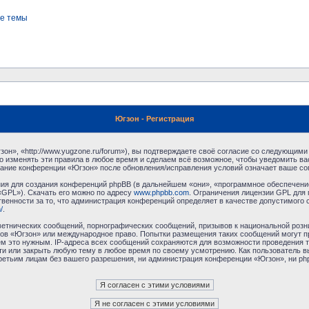
е темы
Югзон - Регистрация
н», «http://www.yugzone.ru/forum»), вы подтверждаете своё согласие со следующими 
 изменять эти правила в любое время и сделаем всё возможное, чтобы уведомить ва
ование конференции «Югзон» после обновления/исправления условий означает ваше сог
я для создания конференций phpBB (в дальнейшем «они», «программное обеспечение
«GPL»). Скачать его можно по адресу
www.phpbb.com
. Ограничения лицензии GPL для 
венности за то, что администрация конференций определяет в качестве допустимого 
/
.
етнических сообщений, порнографических сообщений, призывов к национальной розн
умов «Югзон» или международное право. Попытки размещения таких сообщений могут 
ём это нужным. IP-адреса всех сообщений сохраняются для возможности проведения т
и или закрыть любую тему в любое время по своему усмотрению. Как пользователь в
третьим лицам без вашего разрешения, ни администрация конференции «Югзон», ни php