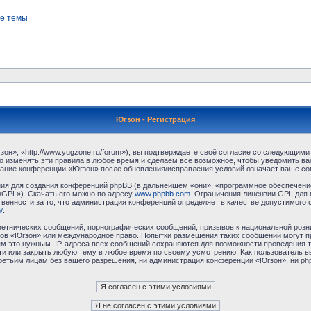
е темы
Югзон - Регистрация
н», «http://www.yugzone.ru/forum»), вы подтверждаете своё согласие со следующими 
 изменять эти правила в любое время и сделаем всё возможное, чтобы уведомить ва
ование конференции «Югзон» после обновления/исправления условий означает ваше сог
я для создания конференций phpBB (в дальнейшем «они», «программное обеспечение
«GPL»). Скачать его можно по адресу
www.phpbb.com
. Ограничения лицензии GPL для 
венности за то, что администрация конференций определяет в качестве допустимого 
/
.
етнических сообщений, порнографических сообщений, призывов к национальной розн
умов «Югзон» или международное право. Попытки размещения таких сообщений могут 
ём это нужным. IP-адреса всех сообщений сохраняются для возможности проведения т
и или закрыть любую тему в любое время по своему усмотрению. Как пользователь в
третьим лицам без вашего разрешения, ни администрация конференции «Югзон», ни php