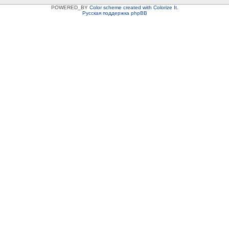
POWERED_BY
Color scheme created with Colorize It
.
Русская поддержка phpBB