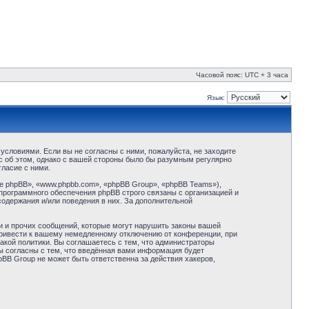
Часовой пояс: UTC + 3 часа
Язык:
условиями. Если вы не согласны с ними, пожалуйста, не заходите
с об этом, однако с вашей стороны было бы разумным регулярно
ласие с ними.
 phpBB», «www.phpbb.com», «phpBB Group», «phpBB Teams»),
программного обеспечения phpBB строго связаны с организацией и
содержания и/или поведения в них. За дополнительной
и и прочих сообщений, которые могут нарушить законы вашей
привести к вашему немедленному отключению от конференции, при
акой политики. Вы соглашаетесь с тем, что администраторы
ы согласны с тем, что введённая вами информация будет
BB Group не может быть ответственна за действия хакеров,