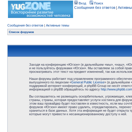
Вход
Поиск
Сообщения без ответов
|
Активны
Сообщения без ответов
|
Активные темы
Список форумов
Заходя на конференцию «Югзон» (в дальнейшем «мы», «наш», «Югзо
и не пользуйтесь форумами «Югзон». Мы оставляем за собой право
просматривать этот текст на предмет изменений, так как использ
Наши форумы работают под управлением программного обеспечени
выпущенного по лицензии «
General Public License
» (в дальнейшем 
поддержкой интернет-конференций, и phpBB Group не несёт ответст
информацией о phpBB обращайтесь по адресу
http://www.phpbb.com
Вы соглашаетесь не размещать оскорбительных, угрожающих, клев
страны, страны, которая предоставляет услуги хостинга для фор
этом ваш провайдер будет поставлен в известность, если мы сочт
форумов «Югзон» имеют право удалить, отредактировать, перенест
храниться в базе данных. Хотя эта информация не будет открыта 
которые могут привести к несанкционированному доступу к ней.