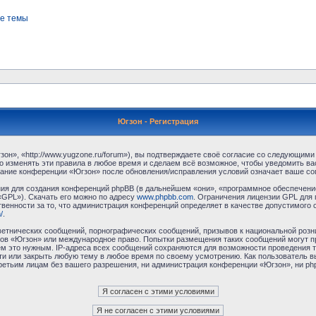
е темы
Югзон - Регистрация
н», «http://www.yugzone.ru/forum»), вы подтверждаете своё согласие со следующими 
 изменять эти правила в любое время и сделаем всё возможное, чтобы уведомить ва
ование конференции «Югзон» после обновления/исправления условий означает ваше сог
я для создания конференций phpBB (в дальнейшем «они», «программное обеспечение
«GPL»). Скачать его можно по адресу
www.phpbb.com
. Ограничения лицензии GPL для 
венности за то, что администрация конференций определяет в качестве допустимого 
/
.
етнических сообщений, порнографических сообщений, призывов к национальной розн
умов «Югзон» или международное право. Попытки размещения таких сообщений могут 
ём это нужным. IP-адреса всех сообщений сохраняются для возможности проведения т
и или закрыть любую тему в любое время по своему усмотрению. Как пользователь в
третьим лицам без вашего разрешения, ни администрация конференции «Югзон», ни php