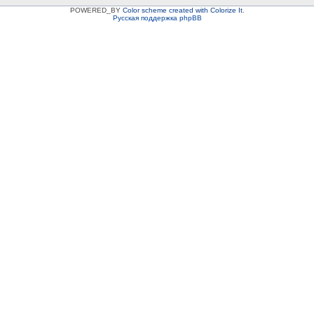
POWERED_BY
Color scheme created with Colorize It
.
Русская поддержка phpBB