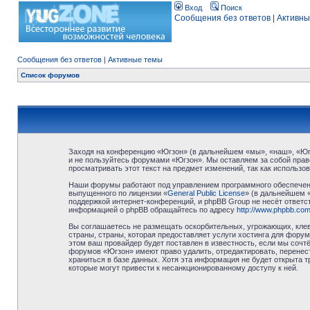
Вход
Поиск
Сообщения без ответов
|
Активны
Сообщения без ответов
|
Активные темы
Список форумов
Заходя на конференцию «Югзон» (в дальнейшем «мы», «наш», «Югзо
и не пользуйтесь форумами «Югзон». Мы оставляем за собой право
просматривать этот текст на предмет изменений, так как использ
Наши форумы работают под управлением программного обеспечени
выпущенного по лицензии «
General Public License
» (в дальнейшем 
поддержкой интернет-конференций, и phpBB Group не несёт ответст
информацией о phpBB обращайтесь по адресу
http://www.phpbb.com
Вы соглашаетесь не размещать оскорбительных, угрожающих, клев
страны, страны, которая предоставляет услуги хостинга для фор
этом ваш провайдер будет поставлен в известность, если мы сочт
форумов «Югзон» имеют право удалить, отредактировать, перенест
храниться в базе данных. Хотя эта информация не будет открыта 
которые могут привести к несанкционированному доступу к ней.