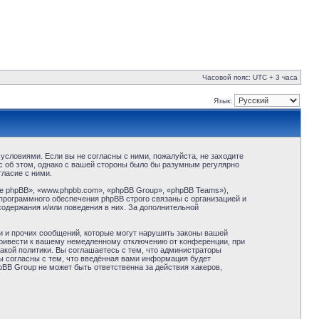
Часовой пояс: UTC + 3 часа
Язык:
условиями. Если вы не согласны с ними, пожалуйста, не заходите
с об этом, однако с вашей стороны было бы разумным регулярно
ласие с ними.
 phpBB», «www.phpbb.com», «phpBB Group», «phpBB Teams»),
программного обеспечения phpBB строго связаны с организацией и
содержания и/или поведения в них. За дополнительной
и и прочих сообщений, которые могут нарушить законы вашей
привести к вашему немедленному отключению от конференции, при
акой политики. Вы соглашаетесь с тем, что администраторы
ы согласны с тем, что введённая вами информация будет
BB Group не может быть ответственна за действия хакеров,