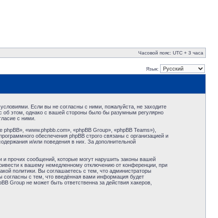
Часовой пояс: UTC + 3 часа
Язык:
условиями. Если вы не согласны с ними, пожалуйста, не заходите
с об этом, однако с вашей стороны было бы разумным регулярно
ласие с ними.
 phpBB», «www.phpbb.com», «phpBB Group», «phpBB Teams»),
программного обеспечения phpBB строго связаны с организацией и
содержания и/или поведения в них. За дополнительной
и и прочих сообщений, которые могут нарушить законы вашей
привести к вашему немедленному отключению от конференции, при
акой политики. Вы соглашаетесь с тем, что администраторы
ы согласны с тем, что введённая вами информация будет
BB Group не может быть ответственна за действия хакеров,