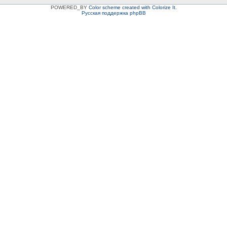
POWERED_BY
Color scheme created with Colorize It
.
Русская поддержка phpBB