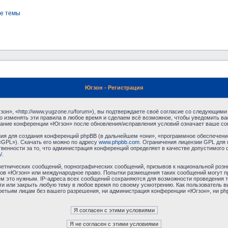
е темы
Югзон - Регистрация
н», «http://www.yugzone.ru/forum»), вы подтверждаете своё согласие со следующими 
 изменять эти правила в любое время и сделаем всё возможное, чтобы уведомить ва
ование конференции «Югзон» после обновления/исправления условий означает ваше сог
я для создания конференций phpBB (в дальнейшем «они», «программное обеспечение
«GPL»). Скачать его можно по адресу
www.phpbb.com
. Ограничения лицензии GPL для 
венности за то, что администрация конференций определяет в качестве допустимого 
/
.
етнических сообщений, порнографических сообщений, призывов к национальной розн
умов «Югзон» или международное право. Попытки размещения таких сообщений могут 
ём это нужным. IP-адреса всех сообщений сохраняются для возможности проведения т
и или закрыть любую тему в любое время по своему усмотрению. Как пользователь в
третьим лицам без вашего разрешения, ни администрация конференции «Югзон», ни php