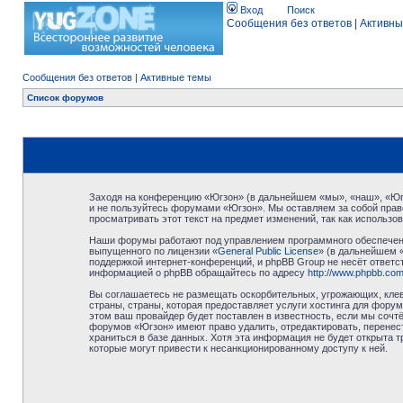
Вход
Поиск
Сообщения без ответов
|
Активны
Сообщения без ответов
|
Активные темы
Список форумов
Заходя на конференцию «Югзон» (в дальнейшем «мы», «наш», «Югзо
и не пользуйтесь форумами «Югзон». Мы оставляем за собой право
просматривать этот текст на предмет изменений, так как использ
Наши форумы работают под управлением программного обеспечени
выпущенного по лицензии «
General Public License
» (в дальнейшем 
поддержкой интернет-конференций, и phpBB Group не несёт ответст
информацией о phpBB обращайтесь по адресу
http://www.phpbb.com
Вы соглашаетесь не размещать оскорбительных, угрожающих, клев
страны, страны, которая предоставляет услуги хостинга для фор
этом ваш провайдер будет поставлен в известность, если мы сочт
форумов «Югзон» имеют право удалить, отредактировать, перенест
храниться в базе данных. Хотя эта информация не будет открыта 
которые могут привести к несанкционированному доступу к ней.