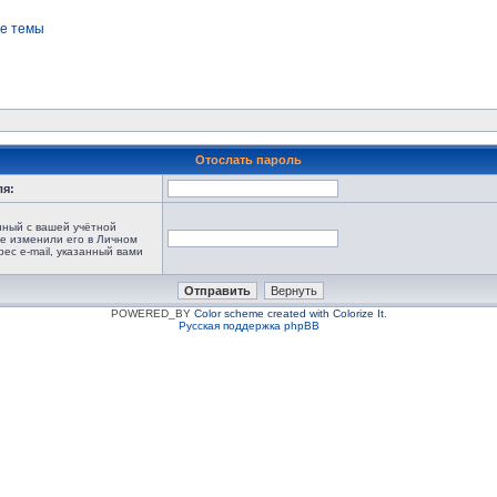
е темы
Отослать пароль
ля:
анный с вашей учётной
не изменили его в Личном
рес e-mail, указанный вами
POWERED_BY
Color scheme created with Colorize It
.
Русская поддержка phpBB