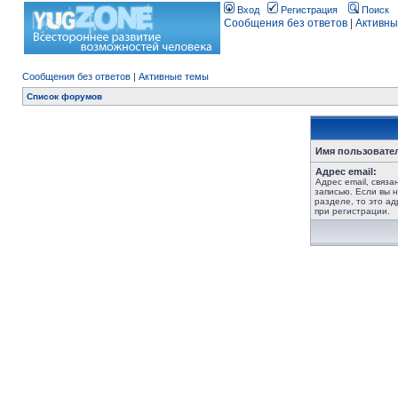
Вход
Регистрация
Поиск
Сообщения без ответов
|
Активны
Сообщения без ответов
|
Активные темы
Список форумов
Имя пользовате
Адрес email:
Адрес email, связ
записью. Если вы 
разделе, то это ад
при регистрации.