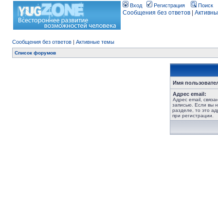
Вход
Регистрация
Поиск
Сообщения без ответов
|
Активны
Сообщения без ответов
|
Активные темы
Список форумов
Имя пользовате
Адрес email:
Адрес email, связ
записью. Если вы 
разделе, то это ад
при регистрации.