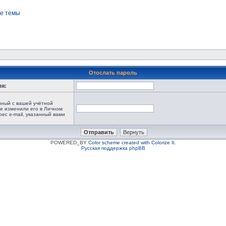
е темы
Отослать пароль
ля:
анный с вашей учётной
не изменили его в Личном
рес e-mail, указанный вами
POWERED_BY
Color scheme created with Colorize It
.
Русская поддержка phpBB