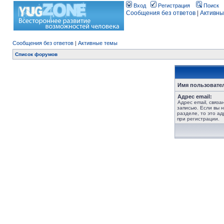
Вход
Регистрация
Поиск
Сообщения без ответов
|
Активны
Сообщения без ответов
|
Активные темы
Список форумов
Имя пользовате
Адрес email:
Адрес email, связ
записью. Если вы 
разделе, то это ад
при регистрации.