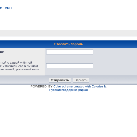
е темы
Отослать пароль
ля:
анный с вашей учётной
не изменили его в Личном
рес e-mail, указанный вами
POWERED_BY
Color scheme created with Colorize It
.
Русская поддержка phpBB