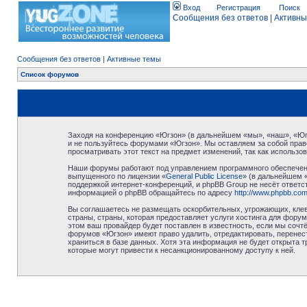
Вход
Регистрация
Поиск
Сообщения без ответов
|
Активны
Сообщения без ответов
|
Активные темы
Список форумов
Заходя на конференцию «Югзон» (в дальнейшем «мы», «наш», «Югзо
и не пользуйтесь форумами «Югзон». Мы оставляем за собой право
просматривать этот текст на предмет изменений, так как использ
Наши форумы работают под управлением программного обеспечени
выпущенного по лицензии «
General Public License
» (в дальнейшем 
поддержкой интернет-конференций, и phpBB Group не несёт ответст
информацией о phpBB обращайтесь по адресу
http://www.phpbb.com
Вы соглашаетесь не размещать оскорбительных, угрожающих, клев
страны, страны, которая предоставляет услуги хостинга для фор
этом ваш провайдер будет поставлен в известность, если мы сочт
форумов «Югзон» имеют право удалить, отредактировать, перенест
храниться в базе данных. Хотя эта информация не будет открыта 
которые могут привести к несанкционированному доступу к ней.