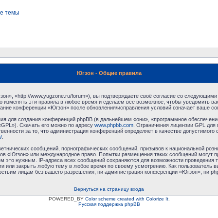
е темы
Югзон - Общие правила
н», «http://www.yugzone.ru/forum»), вы подтверждаете своё согласие со следующими 
 изменять эти правила в любое время и сделаем всё возможное, чтобы уведомить ва
ование конференции «Югзон» после обновления/исправления условий означает ваше сог
я для создания конференций phpBB (в дальнейшем «они», «программное обеспечение
«GPL»). Скачать его можно по адресу
www.phpbb.com
. Ограничения лицензии GPL для 
венности за то, что администрация конференций определяет в качестве допустимого 
/
.
етнических сообщений, порнографических сообщений, призывов к национальной розн
умов «Югзон» или международное право. Попытки размещения таких сообщений могут 
ём это нужным. IP-адреса всех сообщений сохраняются для возможности проведения т
и или закрыть любую тему в любое время по своему усмотрению. Как пользователь в
третьим лицам без вашего разрешения, ни администрация конференции «Югзон», ни php
Вернуться на страницу входа
POWERED_BY
Color scheme created with Colorize It
.
Русская поддержка phpBB