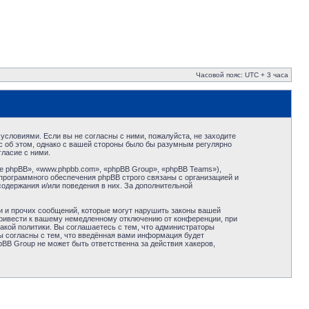
Часовой пояс: UTC + 3 часа
условиями. Если вы не согласны с ними, пожалуйста, не заходите
с об этом, однако с вашей стороны было бы разумным регулярно
ласие с ними.
 phpBB», «www.phpbb.com», «phpBB Group», «phpBB Teams»),
программного обеспечения phpBB строго связаны с организацией и
содержания и/или поведения в них. За дополнительной
и и прочих сообщений, которые могут нарушить законы вашей
привести к вашему немедленному отключению от конференции, при
акой политики. Вы соглашаетесь с тем, что администраторы
ы согласны с тем, что введённая вами информация будет
BB Group не может быть ответственна за действия хакеров,