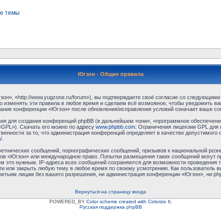
е темы
Югзон - Общие правила
н», «http://www.yugzone.ru/forum»), вы подтверждаете своё согласие со следующими 
 изменять эти правила в любое время и сделаем всё возможное, чтобы уведомить ва
ование конференции «Югзон» после обновления/исправления условий означает ваше сог
я для создания конференций phpBB (в дальнейшем «они», «программное обеспечение
«GPL»). Скачать его можно по адресу
www.phpbb.com
. Ограничения лицензии GPL для 
венности за то, что администрация конференций определяет в качестве допустимого 
/
.
етнических сообщений, порнографических сообщений, призывов к национальной розн
умов «Югзон» или международное право. Попытки размещения таких сообщений могут 
ём это нужным. IP-адреса всех сообщений сохраняются для возможности проведения т
и или закрыть любую тему в любое время по своему усмотрению. Как пользователь в
третьим лицам без вашего разрешения, ни администрация конференции «Югзон», ни php
Вернуться на страницу входа
POWERED_BY
Color scheme created with Colorize It
.
Русская поддержка phpBB