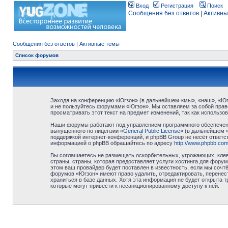
Вход
Регистрация
Поиск
Сообщения без ответов
|
Активны
Сообщения без ответов
|
Активные темы
Список форумов
Заходя на конференцию «Югзон» (в дальнейшем «мы», «наш», «Югзо
и не пользуйтесь форумами «Югзон». Мы оставляем за собой право
просматривать этот текст на предмет изменений, так как использ
Наши форумы работают под управлением программного обеспечени
выпущенного по лицензии «
General Public License
» (в дальнейшем 
поддержкой интернет-конференций, и phpBB Group не несёт ответст
информацией о phpBB обращайтесь по адресу
http://www.phpbb.com
Вы соглашаетесь не размещать оскорбительных, угрожающих, клев
страны, страны, которая предоставляет услуги хостинга для фор
этом ваш провайдер будет поставлен в известность, если мы сочт
форумов «Югзон» имеют право удалить, отредактировать, перенест
храниться в базе данных. Хотя эта информация не будет открыта 
которые могут привести к несанкционированному доступу к ней.