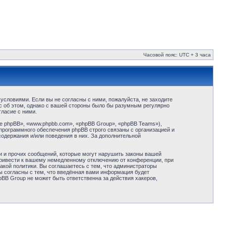
Часовой пояс: UTC + 3 часа
условиями. Если вы не согласны с ними, пожалуйста, не заходите
с об этом, однако с вашей стороны было бы разумным регулярно
ласие с ними.
 phpBB», «www.phpbb.com», «phpBB Group», «phpBB Teams»),
программного обеспечения phpBB строго связаны с организацией и
содержания и/или поведения в них. За дополнительной
и и прочих сообщений, которые могут нарушить законы вашей
привести к вашему немедленному отключению от конференции, при
акой политики. Вы соглашаетесь с тем, что администраторы
ы согласны с тем, что введённая вами информация будет
BB Group не может быть ответственна за действия хакеров,