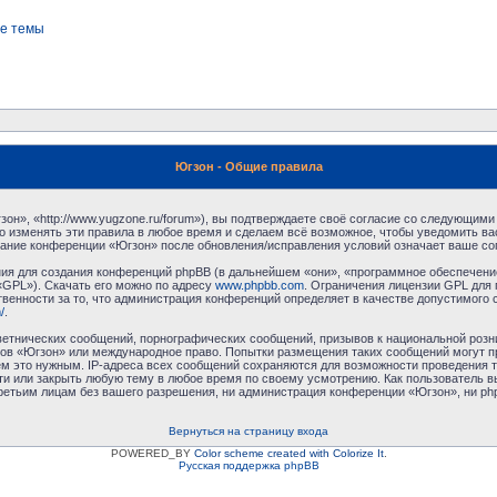
е темы
Югзон - Общие правила
н», «http://www.yugzone.ru/forum»), вы подтверждаете своё согласие со следующими 
 изменять эти правила в любое время и сделаем всё возможное, чтобы уведомить ва
ование конференции «Югзон» после обновления/исправления условий означает ваше сог
я для создания конференций phpBB (в дальнейшем «они», «программное обеспечение
«GPL»). Скачать его можно по адресу
www.phpbb.com
. Ограничения лицензии GPL для 
венности за то, что администрация конференций определяет в качестве допустимого 
/
.
етнических сообщений, порнографических сообщений, призывов к национальной розн
умов «Югзон» или международное право. Попытки размещения таких сообщений могут 
ём это нужным. IP-адреса всех сообщений сохраняются для возможности проведения т
и или закрыть любую тему в любое время по своему усмотрению. Как пользователь в
третьим лицам без вашего разрешения, ни администрация конференции «Югзон», ни php
Вернуться на страницу входа
POWERED_BY
Color scheme created with Colorize It
.
Русская поддержка phpBB