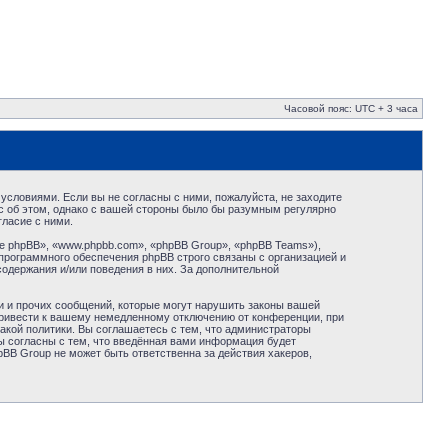
Часовой пояс: UTC + 3 часа
условиями. Если вы не согласны с ними, пожалуйста, не заходите
с об этом, однако с вашей стороны было бы разумным регулярно
ласие с ними.
 phpBB», «www.phpbb.com», «phpBB Group», «phpBB Teams»),
программного обеспечения phpBB строго связаны с организацией и
содержания и/или поведения в них. За дополнительной
и и прочих сообщений, которые могут нарушить законы вашей
привести к вашему немедленному отключению от конференции, при
акой политики. Вы соглашаетесь с тем, что администраторы
ы согласны с тем, что введённая вами информация будет
BB Group не может быть ответственна за действия хакеров,