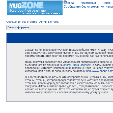
Вход
Регистрация
Поиск
Сообщения без ответов
|
Активны
Сообщения без ответов
|
Активные темы
Список форумов
Заходя на конференцию «Югзон» (в дальнейшем «мы», «наш», «Югзо
и не пользуйтесь форумами «Югзон». Мы оставляем за собой право
просматривать этот текст на предмет изменений, так как использ
Наши форумы работают под управлением программного обеспечени
выпущенного по лицензии «
General Public License
» (в дальнейшем 
поддержкой интернет-конференций, и phpBB Group не несёт ответст
информацией о phpBB обращайтесь по адресу
http://www.phpbb.com
Вы соглашаетесь не размещать оскорбительных, угрожающих, клев
страны, страны, которая предоставляет услуги хостинга для фор
этом ваш провайдер будет поставлен в известность, если мы сочт
форумов «Югзон» имеют право удалить, отредактировать, перенест
храниться в базе данных. Хотя эта информация не будет открыта 
которые могут привести к несанкционированному доступу к ней.