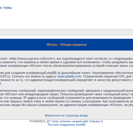
е темы
Югзон - Общие правила
н», «http://www.yugzone.ru/forum»), вы подтверждаете своё согласие со следующими 
 изменять эти правила в любое время и сделаем всё возможное, чтобы уведомить ва
ование конференции «Югзон» после обновления/исправления условий означает ваше сог
я для создания конференций phpBB (в дальнейшем «они», «программное обеспечение
«GPL»). Скачать его можно по адресу
www.phpbb.com
. Ограничения лицензии GPL для 
венности за то, что администрация конференций определяет в качестве допустимого 
/
.
етнических сообщений, порнографических сообщений, призывов к национальной розн
умов «Югзон» или международное право. Попытки размещения таких сообщений могут 
ём это нужным. IP-адреса всех сообщений сохраняются для возможности проведения т
и или закрыть любую тему в любое время по своему усмотрению. Как пользователь в
третьим лицам без вашего разрешения, ни администрация конференции «Югзон», ни php
Вернуться на страницу входа
POWERED_BY
Color scheme created with Colorize It
.
Русская поддержка phpBB