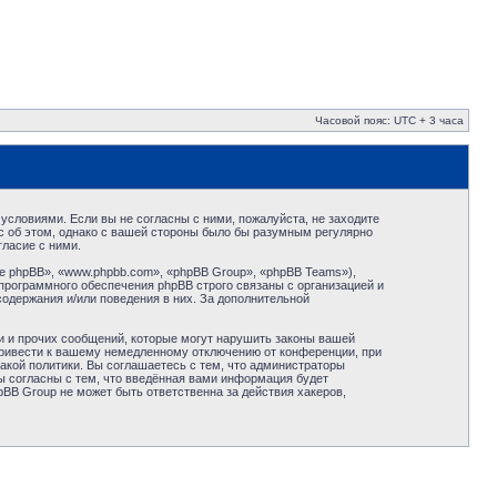
Часовой пояс: UTC + 3 часа
условиями. Если вы не согласны с ними, пожалуйста, не заходите
с об этом, однако с вашей стороны было бы разумным регулярно
ласие с ними.
 phpBB», «www.phpbb.com», «phpBB Group», «phpBB Teams»),
программного обеспечения phpBB строго связаны с организацией и
содержания и/или поведения в них. За дополнительной
и и прочих сообщений, которые могут нарушить законы вашей
привести к вашему немедленному отключению от конференции, при
акой политики. Вы соглашаетесь с тем, что администраторы
ы согласны с тем, что введённая вами информация будет
BB Group не может быть ответственна за действия хакеров,