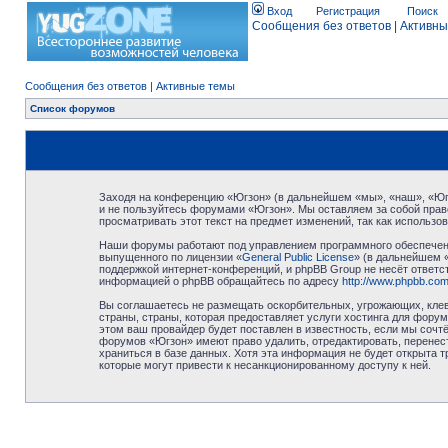
Вход
Регистрация
Поиск
Сообщения без ответов
|
Активны
Сообщения без ответов
|
Активные темы
Список форумов
Заходя на конференцию «Югзон» (в дальнейшем «мы», «наш», «Югзо
и не пользуйтесь форумами «Югзон». Мы оставляем за собой право
просматривать этот текст на предмет изменений, так как использ
Наши форумы работают под управлением программного обеспечени
выпущенного по лицензии «
General Public License
» (в дальнейшем 
поддержкой интернет-конференций, и phpBB Group не несёт ответст
информацией о phpBB обращайтесь по адресу
http://www.phpbb.com
Вы соглашаетесь не размещать оскорбительных, угрожающих, клев
страны, страны, которая предоставляет услуги хостинга для фор
этом ваш провайдер будет поставлен в известность, если мы сочт
форумов «Югзон» имеют право удалить, отредактировать, перенест
храниться в базе данных. Хотя эта информация не будет открыта 
которые могут привести к несанкционированному доступу к ней.