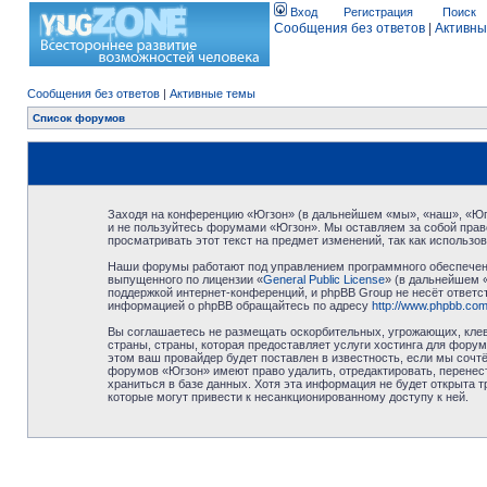
Вход
Регистрация
Поиск
Сообщения без ответов
|
Активны
Сообщения без ответов
|
Активные темы
Список форумов
Заходя на конференцию «Югзон» (в дальнейшем «мы», «наш», «Югзо
и не пользуйтесь форумами «Югзон». Мы оставляем за собой право
просматривать этот текст на предмет изменений, так как использ
Наши форумы работают под управлением программного обеспечени
выпущенного по лицензии «
General Public License
» (в дальнейшем 
поддержкой интернет-конференций, и phpBB Group не несёт ответст
информацией о phpBB обращайтесь по адресу
http://www.phpbb.com
Вы соглашаетесь не размещать оскорбительных, угрожающих, клев
страны, страны, которая предоставляет услуги хостинга для фор
этом ваш провайдер будет поставлен в известность, если мы сочт
форумов «Югзон» имеют право удалить, отредактировать, перенест
храниться в базе данных. Хотя эта информация не будет открыта 
которые могут привести к несанкционированному доступу к ней.