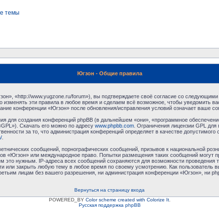
е темы
Югзон - Общие правила
н», «http://www.yugzone.ru/forum»), вы подтверждаете своё согласие со следующими 
 изменять эти правила в любое время и сделаем всё возможное, чтобы уведомить ва
ование конференции «Югзон» после обновления/исправления условий означает ваше сог
я для создания конференций phpBB (в дальнейшем «они», «программное обеспечение
«GPL»). Скачать его можно по адресу
www.phpbb.com
. Ограничения лицензии GPL для 
венности за то, что администрация конференций определяет в качестве допустимого 
/
.
етнических сообщений, порнографических сообщений, призывов к национальной розн
умов «Югзон» или международное право. Попытки размещения таких сообщений могут 
ём это нужным. IP-адреса всех сообщений сохраняются для возможности проведения т
и или закрыть любую тему в любое время по своему усмотрению. Как пользователь в
третьим лицам без вашего разрешения, ни администрация конференции «Югзон», ни php
Вернуться на страницу входа
POWERED_BY
Color scheme created with Colorize It
.
Русская поддержка phpBB