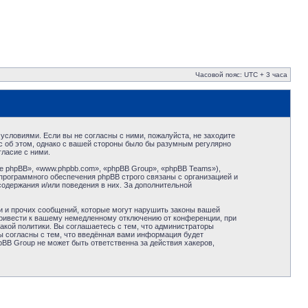
Часовой пояс: UTC + 3 часа
условиями. Если вы не согласны с ними, пожалуйста, не заходите
с об этом, однако с вашей стороны было бы разумным регулярно
ласие с ними.
 phpBB», «www.phpbb.com», «phpBB Group», «phpBB Teams»),
программного обеспечения phpBB строго связаны с организацией и
содержания и/или поведения в них. За дополнительной
и и прочих сообщений, которые могут нарушить законы вашей
привести к вашему немедленному отключению от конференции, при
акой политики. Вы соглашаетесь с тем, что администраторы
ы согласны с тем, что введённая вами информация будет
BB Group не может быть ответственна за действия хакеров,