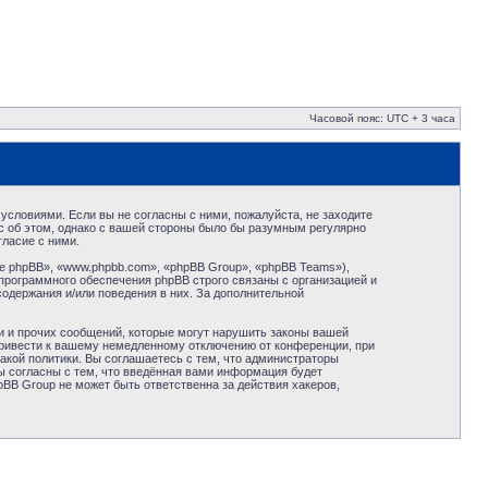
Часовой пояс: UTC + 3 часа
условиями. Если вы не согласны с ними, пожалуйста, не заходите
с об этом, однако с вашей стороны было бы разумным регулярно
ласие с ними.
 phpBB», «www.phpbb.com», «phpBB Group», «phpBB Teams»),
программного обеспечения phpBB строго связаны с организацией и
содержания и/или поведения в них. За дополнительной
и и прочих сообщений, которые могут нарушить законы вашей
привести к вашему немедленному отключению от конференции, при
акой политики. Вы соглашаетесь с тем, что администраторы
ы согласны с тем, что введённая вами информация будет
BB Group не может быть ответственна за действия хакеров,