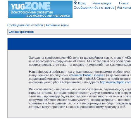
Вход
Регистрация
Поиск
Сообщения без ответов
|
Активны
Сообщения без ответов
|
Активные темы
Список форумов
Заходя на конференцию «Югзон» (в дальнейшем «мы», «наш», «Югзо
и не пользуйтесь форумами «Югзон». Мы оставляем за собой право
просматривать этот текст на предмет изменений, так как использ
Наши форумы работают под управлением программного обеспечени
выпущенного по лицензии «
General Public License
» (в дальнейшем 
поддержкой интернет-конференций, и phpBB Group не несёт ответст
информацией о phpBB обращайтесь по адресу
http://www.phpbb.com
Вы соглашаетесь не размещать оскорбительных, угрожающих, клев
страны, страны, которая предоставляет услуги хостинга для фор
этом ваш провайдер будет поставлен в известность, если мы сочт
форумов «Югзон» имеют право удалить, отредактировать, перенест
храниться в базе данных. Хотя эта информация не будет открыта 
которые могут привести к несанкционированному доступу к ней.