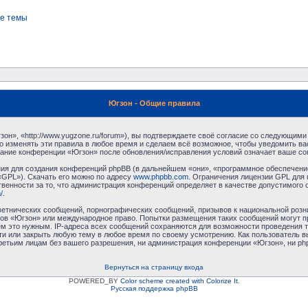
е темы
Югзон - Общие правила
н», «http://www.yugzone.ru/forum»), вы подтверждаете своё согласие со следующими 
 изменять эти правила в любое время и сделаем всё возможное, чтобы уведомить ва
ование конференции «Югзон» после обновления/исправления условий означает ваше сог
я для создания конференций phpBB (в дальнейшем «они», «программное обеспечение
«GPL»). Скачать его можно по адресу
www.phpbb.com
. Ограничения лицензии GPL для 
венности за то, что администрация конференций определяет в качестве допустимого 
/
.
етнических сообщений, порнографических сообщений, призывов к национальной розн
умов «Югзон» или международное право. Попытки размещения таких сообщений могут 
ём это нужным. IP-адреса всех сообщений сохраняются для возможности проведения т
и или закрыть любую тему в любое время по своему усмотрению. Как пользователь в
третьим лицам без вашего разрешения, ни администрация конференции «Югзон», ни php
Вернуться на страницу входа
POWERED_BY
Color scheme created with Colorize It
.
Русская поддержка phpBB