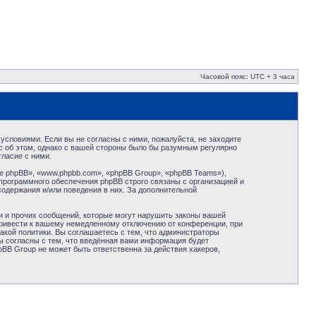
Часовой пояс: UTC + 3 часа
условиями. Если вы не согласны с ними, пожалуйста, не заходите
с об этом, однако с вашей стороны было бы разумным регулярно
ласие с ними.
 phpBB», «www.phpbb.com», «phpBB Group», «phpBB Teams»),
программного обеспечения phpBB строго связаны с организацией и
содержания и/или поведения в них. За дополнительной
и и прочих сообщений, которые могут нарушить законы вашей
привести к вашему немедленному отключению от конференции, при
акой политики. Вы соглашаетесь с тем, что администраторы
ы согласны с тем, что введённая вами информация будет
BB Group не может быть ответственна за действия хакеров,