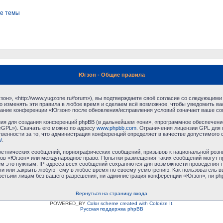
е темы
Югзон - Общие правила
н», «http://www.yugzone.ru/forum»), вы подтверждаете своё согласие со следующими 
 изменять эти правила в любое время и сделаем всё возможное, чтобы уведомить ва
ование конференции «Югзон» после обновления/исправления условий означает ваше сог
я для создания конференций phpBB (в дальнейшем «они», «программное обеспечение
«GPL»). Скачать его можно по адресу
www.phpbb.com
. Ограничения лицензии GPL для 
венности за то, что администрация конференций определяет в качестве допустимого 
/
.
етнических сообщений, порнографических сообщений, призывов к национальной розн
умов «Югзон» или международное право. Попытки размещения таких сообщений могут 
ём это нужным. IP-адреса всех сообщений сохраняются для возможности проведения т
и или закрыть любую тему в любое время по своему усмотрению. Как пользователь в
третьим лицам без вашего разрешения, ни администрация конференции «Югзон», ни php
Вернуться на страницу входа
POWERED_BY
Color scheme created with Colorize It
.
Русская поддержка phpBB