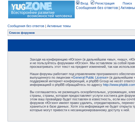
Вход
Регистрация
Поиск
Сообщения без ответов
|
Активны
Сообщения без ответов
|
Активные темы
Список форумов
Заходя на конференцию «Югзон» (в дальнейшем «мы», «наш», «Югзо
и не пользуйтесь форумами «Югзон». Мы оставляем за собой право
просматривать этот текст на предмет изменений, так как использ
Наши форумы работают под управлением программного обеспечени
выпущенного по лицензии «
General Public License
» (в дальнейшем 
поддержкой интернет-конференций, и phpBB Group не несёт ответст
информацией о phpBB обращайтесь по адресу
http://www.phpbb.com
Вы соглашаетесь не размещать оскорбительных, угрожающих, клев
страны, страны, которая предоставляет услуги хостинга для фор
этом ваш провайдер будет поставлен в известность, если мы сочт
форумов «Югзон» имеют право удалить, отредактировать, перенест
храниться в базе данных. Хотя эта информация не будет открыта 
которые могут привести к несанкционированному доступу к ней.