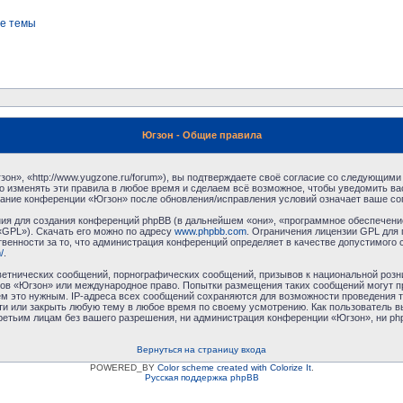
е темы
Югзон - Общие правила
н», «http://www.yugzone.ru/forum»), вы подтверждаете своё согласие со следующими 
 изменять эти правила в любое время и сделаем всё возможное, чтобы уведомить ва
ование конференции «Югзон» после обновления/исправления условий означает ваше сог
я для создания конференций phpBB (в дальнейшем «они», «программное обеспечение
«GPL»). Скачать его можно по адресу
www.phpbb.com
. Ограничения лицензии GPL для 
венности за то, что администрация конференций определяет в качестве допустимого 
/
.
етнических сообщений, порнографических сообщений, призывов к национальной розн
умов «Югзон» или международное право. Попытки размещения таких сообщений могут 
ём это нужным. IP-адреса всех сообщений сохраняются для возможности проведения т
и или закрыть любую тему в любое время по своему усмотрению. Как пользователь в
третьим лицам без вашего разрешения, ни администрация конференции «Югзон», ни php
Вернуться на страницу входа
POWERED_BY
Color scheme created with Colorize It
.
Русская поддержка phpBB