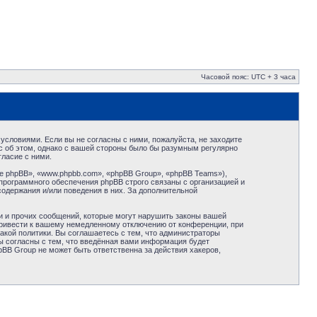
Часовой пояс: UTC + 3 часа
условиями. Если вы не согласны с ними, пожалуйста, не заходите
с об этом, однако с вашей стороны было бы разумным регулярно
ласие с ними.
 phpBB», «www.phpbb.com», «phpBB Group», «phpBB Teams»),
программного обеспечения phpBB строго связаны с организацией и
содержания и/или поведения в них. За дополнительной
и и прочих сообщений, которые могут нарушить законы вашей
привести к вашему немедленному отключению от конференции, при
акой политики. Вы соглашаетесь с тем, что администраторы
ы согласны с тем, что введённая вами информация будет
BB Group не может быть ответственна за действия хакеров,