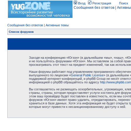
Вход
Регистрация
Поиск
Сообщения без ответов
|
Активны
Сообщения без ответов
|
Активные темы
Список форумов
Заходя на конференцию «Югзон» (в дальнейшем «мы», «наш», «Югзо
и не пользуйтесь форумами «Югзон». Мы оставляем за собой право
просматривать этот текст на предмет изменений, так как использ
Наши форумы работают под управлением программного обеспечени
выпущенного по лицензии «
General Public License
» (в дальнейшем 
поддержкой интернет-конференций, и phpBB Group не несёт ответст
информацией о phpBB обращайтесь по адресу
http://www.phpbb.com
Вы соглашаетесь не размещать оскорбительных, угрожающих, клев
страны, страны, которая предоставляет услуги хостинга для фор
этом ваш провайдер будет поставлен в известность, если мы сочт
форумов «Югзон» имеют право удалить, отредактировать, перенест
храниться в базе данных. Хотя эта информация не будет открыта 
которые могут привести к несанкционированному доступу к ней.