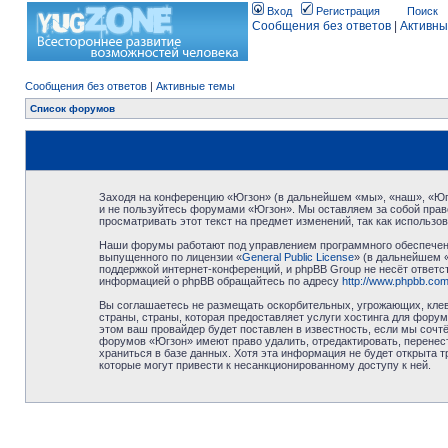
Вход
Регистрация
Поиск
Сообщения без ответов
|
Активны
Сообщения без ответов
|
Активные темы
Список форумов
Заходя на конференцию «Югзон» (в дальнейшем «мы», «наш», «Югзо
и не пользуйтесь форумами «Югзон». Мы оставляем за собой право
просматривать этот текст на предмет изменений, так как использ
Наши форумы работают под управлением программного обеспечени
выпущенного по лицензии «
General Public License
» (в дальнейшем 
поддержкой интернет-конференций, и phpBB Group не несёт ответст
информацией о phpBB обращайтесь по адресу
http://www.phpbb.com
Вы соглашаетесь не размещать оскорбительных, угрожающих, клев
страны, страны, которая предоставляет услуги хостинга для фор
этом ваш провайдер будет поставлен в известность, если мы сочт
форумов «Югзон» имеют право удалить, отредактировать, перенест
храниться в базе данных. Хотя эта информация не будет открыта 
которые могут привести к несанкционированному доступу к ней.