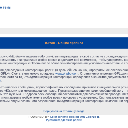
е темы
Югзон - Общие правила
н», «http://www.yugzone.ru/forum»), вы подтверждаете своё согласие со следующими 
 изменять эти правила в любое время и сделаем всё возможное, чтобы уведомить ва
ование конференции «Югзон» после обновления/исправления условий означает ваше сог
я для создания конференций phpBB (в дальнейшем «они», «программное обеспечение
«GPL»). Скачать его можно по адресу
www.phpbb.com
. Ограничения лицензии GPL для 
венности за то, что администрация конференций определяет в качестве допустимого 
/
.
етнических сообщений, порнографических сообщений, призывов к национальной розн
умов «Югзон» или международное право. Попытки размещения таких сообщений могут 
ём это нужным. IP-адреса всех сообщений сохраняются для возможности проведения т
и или закрыть любую тему в любое время по своему усмотрению. Как пользователь в
третьим лицам без вашего разрешения, ни администрация конференции «Югзон», ни php
Вернуться на страницу входа
POWERED_BY
Color scheme created with Colorize It
.
Русская поддержка phpBB