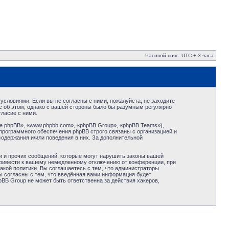
Часовой пояс: UTC + 3 часа
условиями. Если вы не согласны с ними, пожалуйста, не заходите
с об этом, однако с вашей стороны было бы разумным регулярно
ласие с ними.
 phpBB», «www.phpbb.com», «phpBB Group», «phpBB Teams»),
программного обеспечения phpBB строго связаны с организацией и
содержания и/или поведения в них. За дополнительной
и и прочих сообщений, которые могут нарушить законы вашей
привести к вашему немедленному отключению от конференции, при
акой политики. Вы соглашаетесь с тем, что администраторы
ы согласны с тем, что введённая вами информация будет
BB Group не может быть ответственна за действия хакеров,