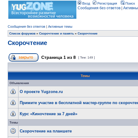
Вход
Регистрация
Поиск
Сообщения без ответов
|
Активны
Сообщения без ответов
|
Активные темы
Список форумов
»
Скорочтение и память
»
Скорочтение
Скорочтение
Страница
1
из
8
[ Тем: 149 ]
Темы
Объявления
О проекте Yugzone.ru
Примите участие в бесплатной мастер-группе по скорочт
Курс «Киночтение за 7 дней»
Темы
Скорочтение на планшете