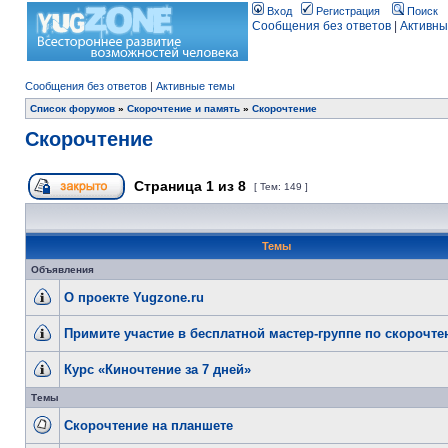
Вход
Регистрация
Поиск
Сообщения без ответов
|
Активны
Сообщения без ответов
|
Активные темы
Список форумов
»
Скорочтение и память
»
Скорочтение
Скорочтение
Страница
1
из
8
[ Тем: 149 ]
Темы
Объявления
О проекте Yugzone.ru
Примите участие в бесплатной мастер-группе по скорочт
Курс «Киночтение за 7 дней»
Темы
Скорочтение на планшете