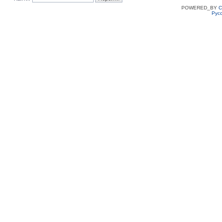
POWERED_BY
C
Рус