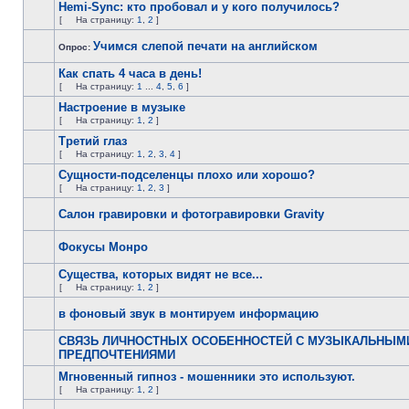
Hemi-Sync: кто пробовал и у кого получилось?
[
На страницу:
1
,
2
]
Учимся слепой печати на английском
Опрос:
Как спать 4 часа в день!
[
На страницу:
1
...
4
,
5
,
6
]
Настроение в музыке
[
На страницу:
1
,
2
]
Третий глаз
[
На страницу:
1
,
2
,
3
,
4
]
Сущности-подселенцы плохо или хорошо?
[
На страницу:
1
,
2
,
3
]
Салон гравировки и фотогравировки Gravity
Фокусы Монро
Существа, которых видят не все...
[
На страницу:
1
,
2
]
в фоновый звук в монтируем информацию
СВЯЗЬ ЛИЧНОСТНЫХ ОСОБЕННОСТЕЙ С МУЗЫКАЛЬНЫМ
ПРЕДПОЧТЕНИЯМИ
Мгновенный гипноз - мошенники это используют.
[
На страницу:
1
,
2
]