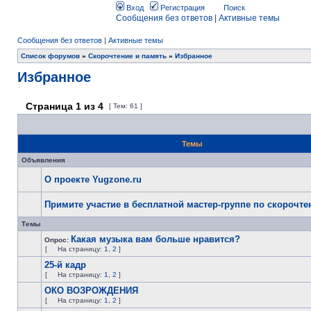
Вход
Регистрация
Поиск
Сообщения без ответов
|
Активные темы
Сообщения без ответов
|
Активные темы
Список форумов
»
Скорочтение и память
»
Избранное
Избранное
Страница
1
из
4
[ Тем: 61 ]
Темы
Объявления
О проекте Yugzone.ru
Примите участие в бесплатной мастер-группе по скорочт
Темы
Какая музыка вам больше нравится?
Опрос:
[
На страницу:
1
,
2
]
25-й кадр
[
На страницу:
1
,
2
]
ОКО ВОЗРОЖДЕНИЯ
[
На страницу:
1
,
2
]