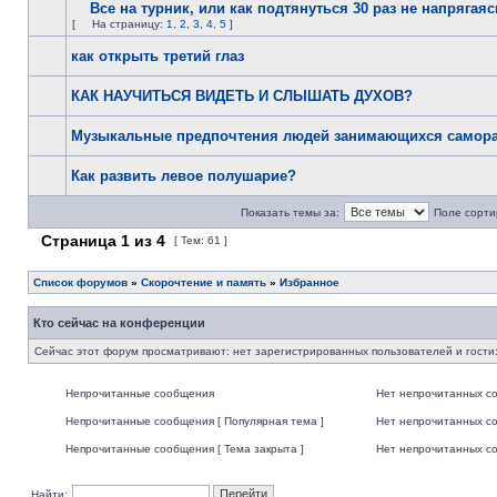
Все на турник, или как подтянуться 30 раз не напрягаяс
[
На страницу:
1
,
2
,
3
,
4
,
5
]
как открыть третий глаз
КАК НАУЧИТЬСЯ ВИДЕТЬ И СЛЫШАТЬ ДУХОВ?
Музыкальные предпочтения людей занимающихся самора
Как развить левое полушарие?
Показать темы за:
Поле сорти
Страница
1
из
4
[ Тем: 61 ]
Список форумов
»
Скорочтение и память
»
Избранное
Кто сейчас на конференции
Сейчас этот форум просматривают: нет зарегистрированных пользователей и гости:
Непрочитанные сообщения
Нет непрочитанных с
Непрочитанные сообщения [ Популярная тема ]
Нет непрочитанных со
Непрочитанные сообщения [ Тема закрыта ]
Нет непрочитанных со
Найти: