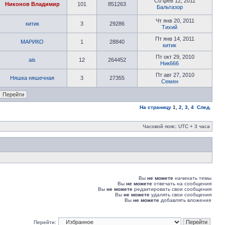
Сб фев 12, 2011
Никонов Владимир
101
851263
Бальтазор
Чт янв 20, 2011
китик
3
29286
Тихий
Пт янв 14, 2011
МАРИКО
1
28840
китик
Пт окт 29, 2010
ais
12
264452
Ник666
Пт авг 27, 2010
Няшка няшечная
3
27355
Семен
На страницу
1
,
2
,
3
,
4
След.
Часовой пояс: UTC + 3 часа
Вы
не можете
начинать темы
Вы
не можете
отвечать на сообщения
Вы
не можете
редактировать свои сообщения
Вы
не можете
удалять свои сообщения
Вы
не можете
добавлять вложения
Перейти: