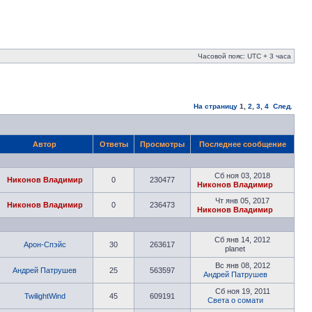
Часовой пояс: UTC + 3 часа
На страницу
1
,
2
,
3
,
4
След.
Автор
Ответы
Просмотры
Последнее сообщение
Сб ноя 03, 2018
Никонов Владимир
0
230477
Никонов Владимир
Чт янв 05, 2017
Никонов Владимир
0
236473
Никонов Владимир
Сб янв 14, 2012
Арон-Спэйс
30
263617
planet
Вс янв 08, 2012
Андрей Патрушев
25
563597
Андрей Патрушев
Сб ноя 19, 2011
TwilightWind
45
609191
Света о сомати