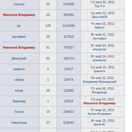
Сб июл 02, 2011
monroe
32
576359
Tay-Fu
Ср июн 22, 2011
Никонов Владимир
20
452091
Акустик09
Чт июн 02, 2011
ais
128
2102490
Афокл
Вт май 31, 2011
музофил
25
117510
музофил
Вт май 24, 2011
Никонов Владимир
91
707627
альмегас
Вт май 24, 2011
Димитрий
52
180714
альмегас
Ср май 18, 2011
гравити
0
24417
гравити
Пн апр 11, 2011
сфера
1
23474
Владимир Вернадский
Пт апр 08, 2011
Альф
26
128281
Волдемар
Сб апр 02, 2011
Бернард
1
22523
Никонов Владимир
Пт мар 18, 2011
Trionix
10
229422
Антон Игоревич
Вт мар 15, 2011
Никиточка
27
519044
Анна М.