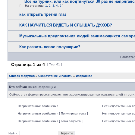
Все на турник, или как подтянуться 30 раз не напрягаяс
[
На страницу:
1
,
2
,
3
,
4
,
5
]
как открыть третий глаз
КАК НАУЧИТЬСЯ ВИДЕТЬ И СЛЫШАТЬ ДУХОВ?
Музыкальные предпочтения людей занимающихся самора
Как развить левое полушарие?
Показать 
Страница
1
из
4
[ Тем: 61 ]
Список форумов
»
Скорочтение и память
»
Избранное
Кто сейчас на конференции
Сейчас этот форум просматривают: нет зарегистрированных пользователей и гости:
Непрочитанные сообщения
Нет непрочитанных с
Непрочитанные сообщения [ Популярная тема ]
Нет непрочитанных со
Непрочитанные сообщения [ Тема закрыта ]
Нет непрочитанных со
Найти: