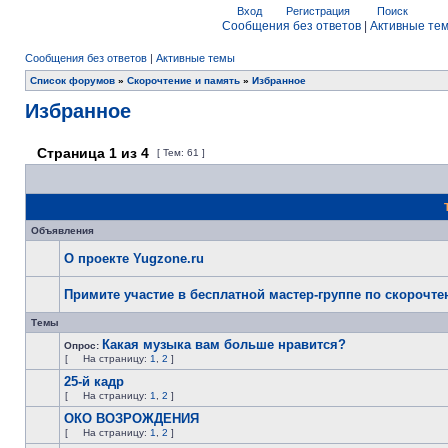
Вход
Регистрация
Поиск
Сообщения без ответов
|
Активные те
Сообщения без ответов
|
Активные темы
Список форумов
»
Скорочтение и память
»
Избранное
Избранное
Страница
1
из
4
[ Тем: 61 ]
Объявления
О проекте Yugzone.ru
Примите участие в бесплатной мастер-группе по скорочт
Темы
Какая музыка вам больше нравится?
Опрос:
[
На страницу:
1
,
2
]
25-й кадр
[
На страницу:
1
,
2
]
ОКО ВОЗРОЖДЕНИЯ
[
На страницу:
1
,
2
]