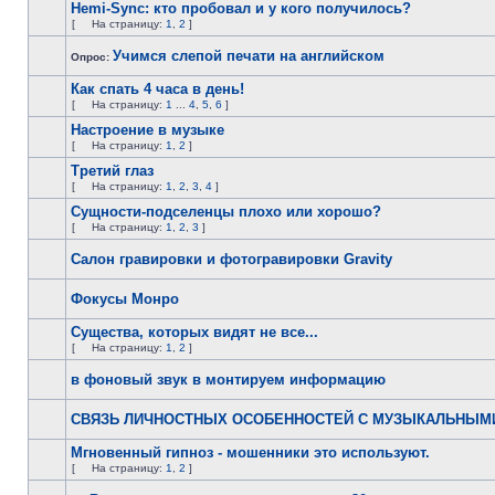
Hemi-Sync: кто пробовал и у кого получилось?
[
На страницу:
1
,
2
]
Учимся слепой печати на английском
Опрос:
Как спать 4 часа в день!
[
На страницу:
1
...
4
,
5
,
6
]
Настроение в музыке
[
На страницу:
1
,
2
]
Третий глаз
[
На страницу:
1
,
2
,
3
,
4
]
Сущности-подселенцы плохо или хорошо?
[
На страницу:
1
,
2
,
3
]
Салон гравировки и фотогравировки Gravity
Фокусы Монро
Существа, которых видят не все...
[
На страницу:
1
,
2
]
в фоновый звук в монтируем информацию
СВЯЗЬ ЛИЧНОСТНЫХ ОСОБЕННОСТЕЙ С МУЗЫКАЛЬНЫМ
Мгновенный гипноз - мошенники это используют.
[
На страницу:
1
,
2
]