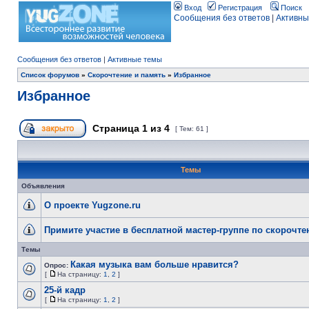
Вход
Регистрация
Поиск
Сообщения без ответов
|
Активны
Сообщения без ответов
|
Активные темы
Список форумов
»
Скорочтение и память
»
Избранное
Избранное
Страница
1
из
4
[ Тем: 61 ]
Темы
Объявления
О проекте Yugzone.ru
Примите участие в бесплатной мастер-группе по скорочт
Темы
Какая музыка вам больше нравится?
Опрос:
[
На страницу:
1
,
2
]
25-й кадр
[
На страницу:
1
,
2
]