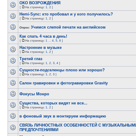
ОКО ВОЗРОЖДЕНИЯ
[
На страницу:
1
,
2
]
Hemi-Sync: кто пробовал и у кого получилось?
[
На страницу:
1
,
2
]
Учимся слепой печати на английском
Опрос:
Как спать 4 часа в день!
[
На страницу:
1
...
4
,
5
,
6
]
Настроение в музыке
[
На страницу:
1
,
2
]
Третий глаз
[
На страницу:
1
,
2
,
3
,
4
]
Сущности-подселенцы плохо или хорошо?
[
На страницу:
1
,
2
,
3
]
Салон гравировки и фотогравировки Gravity
Фокусы Монро
Существа, которых видят не все...
[
На страницу:
1
,
2
]
в фоновый звук в монтируем информацию
СВЯЗЬ ЛИЧНОСТНЫХ ОСОБЕННОСТЕЙ С МУЗЫКАЛЬНЫМ
ПРЕДПОЧТЕНИЯМИ