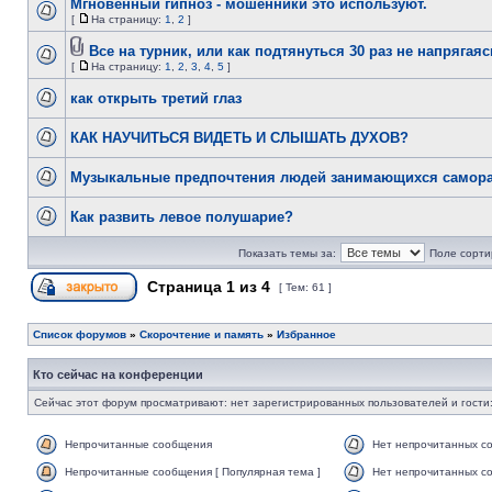
Мгновенный гипноз - мошенники это используют.
[
На страницу:
1
,
2
]
Все на турник, или как подтянуться 30 раз не напрягаяс
[
На страницу:
1
,
2
,
3
,
4
,
5
]
как открыть третий глаз
КАК НАУЧИТЬСЯ ВИДЕТЬ И СЛЫШАТЬ ДУХОВ?
Музыкальные предпочтения людей занимающихся самора
Как развить левое полушарие?
Показать темы за:
Поле сорти
Страница
1
из
4
[ Тем: 61 ]
Список форумов
»
Скорочтение и память
»
Избранное
Кто сейчас на конференции
Сейчас этот форум просматривают: нет зарегистрированных пользователей и гости:
Непрочитанные сообщения
Нет непрочитанных с
Непрочитанные сообщения [ Популярная тема ]
Нет непрочитанных со