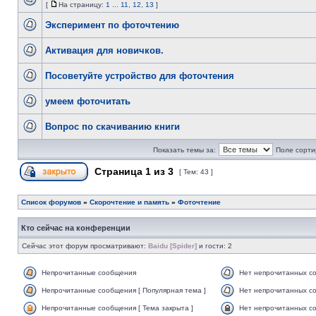
[
На страницу:
1
...
11
,
12
,
13
]
Эксперимент по фоточтению
Активация для новичков.
Посоветуйте устройство для фоточтения
умеем фоточитать
Вопрос по скачиванию книги
Показать темы за:
Поле сорти
Страница
1
из
3
[ Тем: 43 ]
Список форумов
»
Скорочтение и память
»
Фоточтение
Кто сейчас на конференции
Сейчас этот форум просматривают:
Baidu [Spider]
и гости: 2
Непрочитанные сообщения
Нет непрочитанных с
Непрочитанные сообщения [ Популярная тема ]
Нет непрочитанных со
Непрочитанные сообщения [ Тема закрыта ]
Нет непрочитанных со