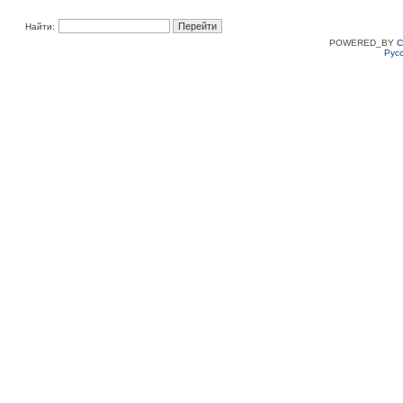
Найти:
POWERED_BY
C
Рус