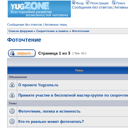
Вход
Регистрация
Поиск
Сообщения без ответов
|
Активны
Сообщения без ответов
|
Активные темы
Список форумов
»
Скорочтение и память
»
Фоточтение
Фоточтение
Страница
1
из
3
[ Тем: 43 ]
Темы
Объявления
О проекте Yugzone.ru
Примите участие в бесплатной мастер-группе по скорочт
Темы
Фоточтение, логика и истинность
Кто-то реально может фоточитать?