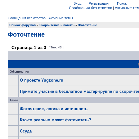
Вход
Регистрация
Поиск
Сообщения без ответов
|
Активные те
Сообщения без ответов
|
Активные темы
Список форумов
»
Скорочтение и память
»
Фоточтение
Фоточтение
Страница
1
из
3
[ Тем: 43 ]
Объявления
О проекте Yugzone.ru
Примите участие в бесплатной мастер-группе по скорочт
Темы
Фоточтение, логика и истинность
Кто-то реально может фоточитать?
Ссуда