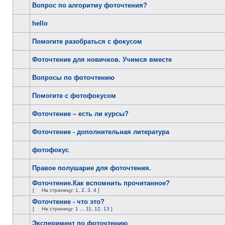
Вопрос по алгоритму фоточтения?
hello
Помогите разобраться с фокусом
Фоточтение для новичков. Учимся вместе
Вопросы по фоточтению
Помогите с фотофокусом
Фоточтение – есть ли курсы?
Фоточтение - дополнительная литература
фотофокус
Правое полушарие для фоточтения.
Фоточтение.Как вспомнить прочитанное?
[
На страницу:
1
,
2
,
3
,
4
]
Фоточтение - что это?
[
На страницу:
1
...
11
,
12
,
13
]
Эксперимент по фоточтению