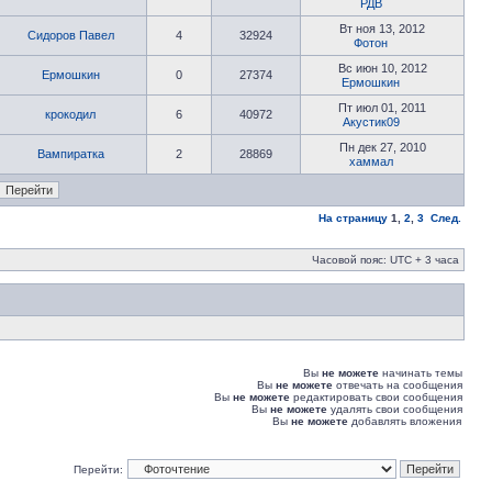
РДВ
Вт ноя 13, 2012
Сидоров Павел
4
32924
Фотон
Вс июн 10, 2012
Ермошкин
0
27374
Ермошкин
Пт июл 01, 2011
крокодил
6
40972
Акустик09
Пн дек 27, 2010
Вампиратка
2
28869
хаммал
На страницу
1
,
2
,
3
След.
Часовой пояс: UTC + 3 часа
Вы
не можете
начинать темы
Вы
не можете
отвечать на сообщения
Вы
не можете
редактировать свои сообщения
Вы
не можете
удалять свои сообщения
Вы
не можете
добавлять вложения
Перейти: