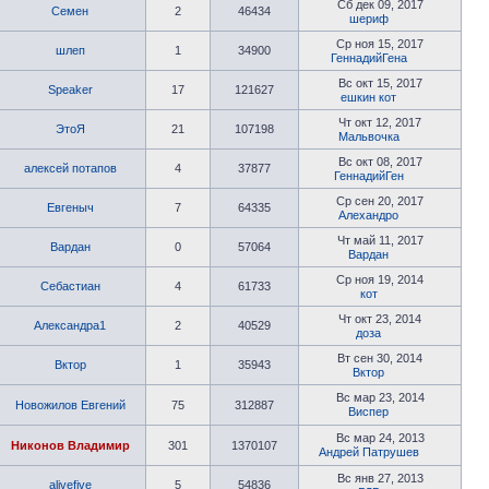
Сб дек 09, 2017
Семен
2
46434
шериф
Ср ноя 15, 2017
шлеп
1
34900
ГеннадийГена
Вс окт 15, 2017
Speaker
17
121627
ешкин кот
Чт окт 12, 2017
ЭтоЯ
21
107198
Мальвочка
Вс окт 08, 2017
алексей потапов
4
37877
ГеннадийГен
Ср сен 20, 2017
Евгеныч
7
64335
Алехандро
Чт май 11, 2017
Вардан
0
57064
Вардан
Ср ноя 19, 2014
Себастиан
4
61733
кот
Чт окт 23, 2014
Александра1
2
40529
доза
Вт сен 30, 2014
Вктор
1
35943
Вктор
Вс мар 23, 2014
Новожилов Евгений
75
312887
Виспер
Вс мар 24, 2013
Никонов Владимир
301
1370107
Андрей Патрушев
Вс янв 27, 2013
alivefive
5
54836