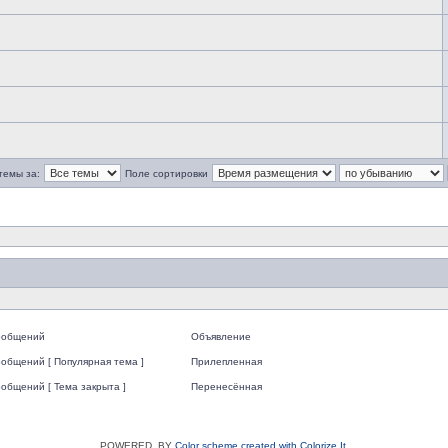
темы за:
Поле сортировки
ообщений
Объявление
общений [ Популярная тема ]
Прилепленная
общений [ Тема закрыта ]
Перенесённая
POWERED_BY
Color scheme created with Colorize It
.