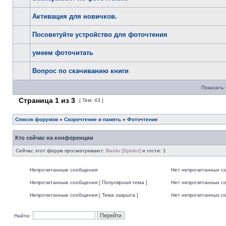
Активация для новичков.
Посоветуйте устройство для фоточтения
умеем фоточитать
Вопрос по скачиванию книги
Показать 
Страница
1
из
3
[ Тем: 43 ]
Список форумов
»
Скорочтение и память
»
Фоточтение
Кто сейчас на конференции
Сейчас этот форум просматривают:
Baidu [Spider]
и гости: 1
Непрочитанные сообщения
Нет непрочитанных с
Непрочитанные сообщения [ Популярная тема ]
Нет непрочитанных со
Непрочитанные сообщения [ Тема закрыта ]
Нет непрочитанных со
Найти: