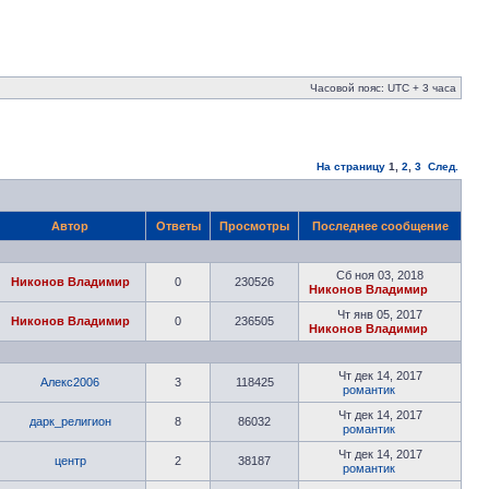
Часовой пояс: UTC + 3 часа
На страницу
1
,
2
,
3
След.
Автор
Ответы
Просмотры
Последнее сообщение
Сб ноя 03, 2018
Никонов Владимир
0
230526
Никонов Владимир
Чт янв 05, 2017
Никонов Владимир
0
236505
Никонов Владимир
Чт дек 14, 2017
Алекс2006
3
118425
романтик
Чт дек 14, 2017
дарк_религион
8
86032
романтик
Чт дек 14, 2017
центр
2
38187
романтик