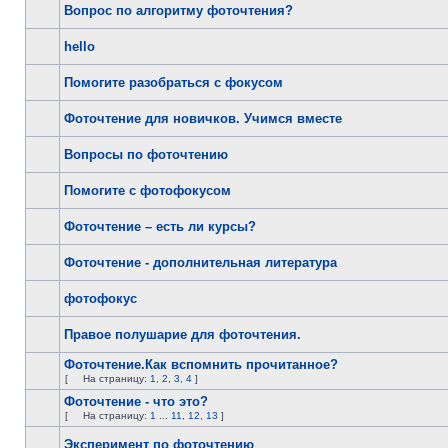
Вопрос по алгоритму фоточтения?
hello
Помогите разобраться с фокусом
Фоточтение для новичков. Учимся вместе
Вопросы по фоточтению
Помогите с фотофокусом
Фоточтение – есть ли курсы?
Фоточтение - дополнительная литература
фотофокус
Правое полушарие для фоточтения.
Фоточтение.Как вспомнить прочитанное?
[
На страницу:
1
,
2
,
3
,
4
]
Фоточтение - что это?
[
На страницу:
1
...
11
,
12
,
13
]
Эксперимент по фоточтению