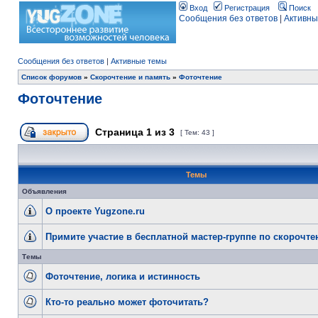
Вход
Регистрация
Поиск
Сообщения без ответов
|
Активны
Сообщения без ответов
|
Активные темы
Список форумов
»
Скорочтение и память
»
Фоточтение
Фоточтение
Страница
1
из
3
[ Тем: 43 ]
Темы
Объявления
О проекте Yugzone.ru
Примите участие в бесплатной мастер-группе по скорочт
Темы
Фоточтение, логика и истинность
Кто-то реально может фоточитать?