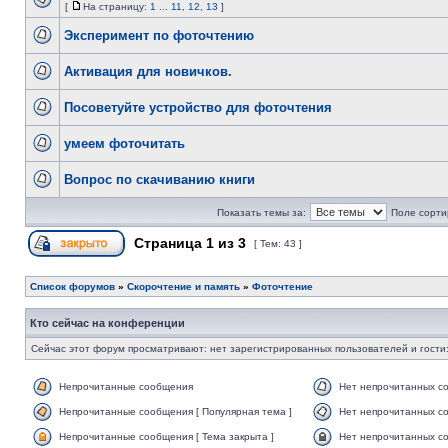
[
На страницу:
1
...
11
,
12
,
13
]
Эксперимент по фоточтению
Активация для новичков.
Посоветуйте устройство для фоточтения
умеем фоточитать
Вопрос по скачиванию книги
Показать темы за:
Поле сорти
Страница
1
из
3
[ Тем: 43 ]
Список форумов
»
Скорочтение и память
»
Фоточтение
Кто сейчас на конференции
Сейчас этот форум просматривают: нет зарегистрированных пользователей и гости:
Непрочитанные сообщения
Нет непрочитанных с
Непрочитанные сообщения [ Популярная тема ]
Нет непрочитанных со
Непрочитанные сообщения [ Тема закрыта ]
Нет непрочитанных со