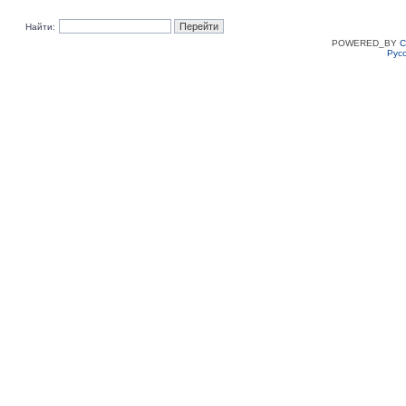
Найти:
POWERED_BY
C
Рус