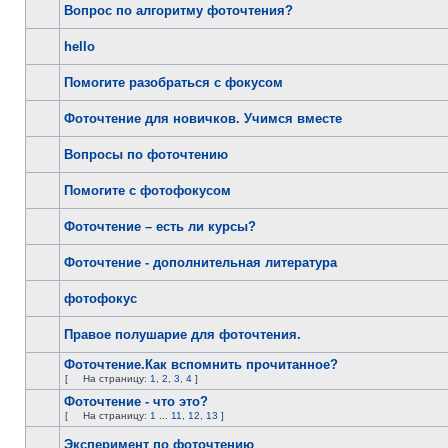
Вопрос по алгоритму фоточтения?
hello
Помогите разобраться с фокусом
Фоточтение для новичков. Учимся вместе
Вопросы по фоточтению
Помогите с фотофокусом
Фоточтение – есть ли курсы?
Фоточтение - дополнительная литература
фотофокус
Правое полушарие для фоточтения.
Фоточтение.Как вспомнить прочитанное?
[
На страницу:
1
,
2
,
3
,
4
]
Фоточтение - что это?
[
На страницу:
1
...
11
,
12
,
13
]
Эксперимент по фоточтению