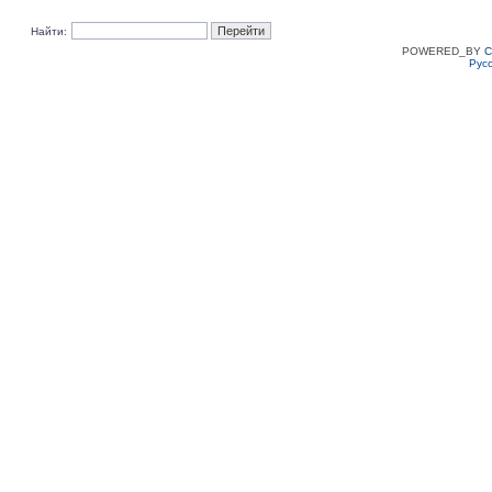
Найти:
POWERED_BY
C
Рус