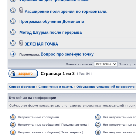
Расширение поля зрения по горизонтали.
Программа обучения Доминанта
Метод Штурма после перерыва
ЗЕЛЕНАЯ ТОЧКА
Вопрос про зелёную точку
Перемещена:
Показать темы за:
Поле сорти
Страница
1
из
3
[ Тем: 54 ]
Список форумов
»
Скорочтение и память
»
Обсуждение упражнений по скорочте
Кто сейчас на конференции
Сейчас этот форум просматривают: нет зарегистрированных пользователей и гости:
Непрочитанные сообщения
Нет непрочитанных с
Непрочитанные сообщения [ Популярная тема ]
Нет непрочитанных со
Непрочитанные сообщения [ Тема закрыта ]
Нет непрочитанных со