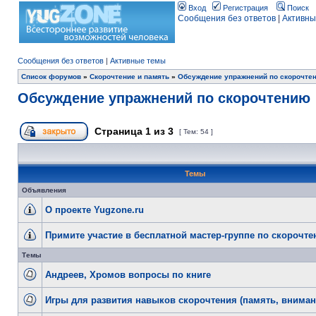
Вход
Регистрация
Поиск
Сообщения без ответов
|
Активны
Сообщения без ответов
|
Активные темы
Список форумов
»
Скорочтение и память
»
Обсуждение упражнений по скорочте
Обсуждение упражнений по скорочтению
Страница
1
из
3
[ Тем: 54 ]
Темы
Объявления
О проекте Yugzone.ru
Примите участие в бесплатной мастер-группе по скорочт
Темы
Андреев, Хромов вопросы по книге
Игры для развития навыков скорочтения (память, внимани