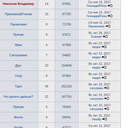
Ср ноя 15, 2017
Никонов Владимир
14
97941
ГеннадийГена
Ср ноя 15, 2017
ПрилежныйУченик
10
87755
ГеннадийГена
Сб ноя 11, 2017
Пахмелкин
0
71739
Пахмелкин
Вс окт 29, 2017
Пряник
8
67671
Еления
Вс окт 22, 2017
Ярик
4
47309
видок
Вс окт 22, 2017
Смотрилкин
7
54862
видок
Вс окт 22, 2017
Друг
23
154645
видок
Вс окт 22, 2017
Голд
8
67464
видок
Вс окт 15, 2017
Tigre
45
252120
сасурака
Вс окт 15, 2017
Что делать дальше?
22
167761
сасурака
Вс окт 15, 2017
Пряник
5
75493
сасурака
Вс окт 15, 2017
Фотон
4
59441
Умайр
Ср окт 11, 2017
Брэйн
6
47212