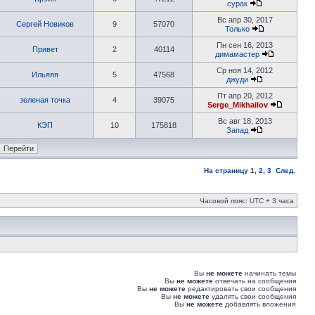
сурак
Вс апр 30, 2017
Сергей Новиков
9
57070
Только
Пн сен 16, 2013
Привет
2
40114
димамастер
Ср ноя 14, 2012
Ильяяя
5
47568
джуди
Пт апр 20, 2012
зеленая точка
4
39075
Serge_Mikhailov
Вс авг 18, 2013
КЭП
10
175818
Запад
На страницу
1
,
2
,
3
След.
Часовой пояс: UTC + 3 часа
Вы
не можете
начинать темы
Вы
не можете
отвечать на сообщения
Вы
не можете
редактировать свои сообщения
Вы
не можете
удалять свои сообщения
Вы
не можете
добавлять вложения