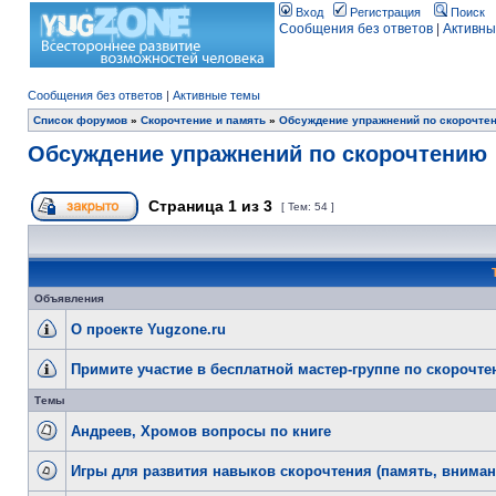
Вход
Регистрация
Поиск
Сообщения без ответов
|
Активны
Сообщения без ответов
|
Активные темы
Список форумов
»
Скорочтение и память
»
Обсуждение упражнений по скорочте
Обсуждение упражнений по скорочтению
Страница
1
из
3
[ Тем: 54 ]
Объявления
О проекте Yugzone.ru
Примите участие в бесплатной мастер-группе по скорочт
Темы
Андреев, Хромов вопросы по книге
Игры для развития навыков скорочтения (память, внимани