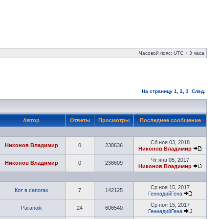
Часовой пояс: UTC + 3 часа
На страницу
1
,
2
,
3
След.
Автор
Ответы
Просмотры
Последнее сообщение
Сб ноя 03, 2018
Никонов Владимир
0
230636
Никонов Владимир
Чт янв 05, 2017
Никонов Владимир
0
236609
Никонов Владимир
Ср ноя 15, 2017
Кот в сапогах
7
142125
ГеннадийГена
Ср ноя 15, 2017
Paranoik
24
606540
ГеннадийГена