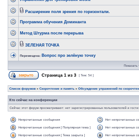
Расширение поля зрения по горизонтали.
Программа обучения Доминанта
Метод Штурма после перерыва
ЗЕЛЕНАЯ ТОЧКА
Вопрос про зелёную точку
Перемещена:
Показать 
Страница
1
из
3
[ Тем: 54 ]
Список форумов
»
Скорочтение и память
»
Обсуждение упражнений по скорочте
Кто сейчас на конференции
Сейчас этот форум просматривают: нет зарегистрированных пользователей и гости:
Непрочитанные сообщения
Нет непрочитанных с
Непрочитанные сообщения [ Популярная тема ]
Нет непрочитанных со
Непрочитанные сообщения [ Тема закрыта ]
Нет непрочитанных со