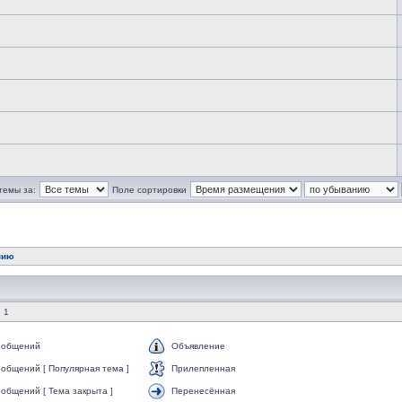
темы за:
Поле сортировки
нию
 1
ообщений
Объявление
общений [ Популярная тема ]
Прилепленная
общений [ Тема закрыта ]
Перенесённая