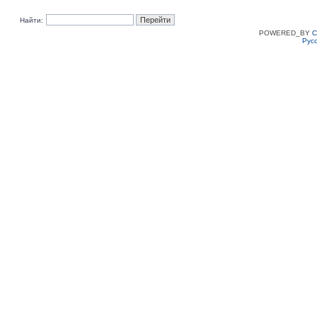
Найти:
POWERED_BY
C
Рус