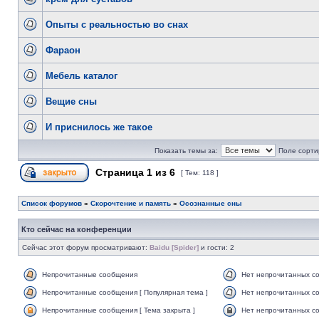
Опыты с реальностью во снах
Фараон
Мебель каталог
Вещие сны
И приснилось же такое
Показать темы за:
Поле сорти
Страница
1
из
6
[ Тем: 118 ]
Список форумов
»
Скорочтение и память
»
Осознанные сны
Кто сейчас на конференции
Сейчас этот форум просматривают:
Baidu [Spider]
и гости: 2
Непрочитанные сообщения
Нет непрочитанных с
Непрочитанные сообщения [ Популярная тема ]
Нет непрочитанных со
Непрочитанные сообщения [ Тема закрыта ]
Нет непрочитанных со