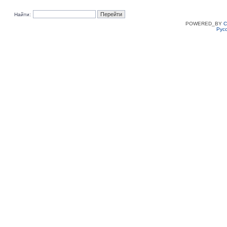
Найти:
POWERED_BY
C
Рус