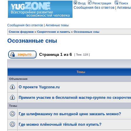
Вход
Регистрация
Поиск
Сообщения без ответов
|
Активны
Сообщения без ответов
|
Активные темы
Список форумов
»
Скорочтение и память
»
Осознанные сны
Осознанные сны
Страница
1
из
6
[ Тем: 118 ]
Темы
Объявления
О проекте Yugzone.ru
Примите участие в бесплатной мастер-группе по скорочт
Темы
Где шлифмашину по выгодной цене заказать можно?
Где можно плёночный тёплый пол купить?