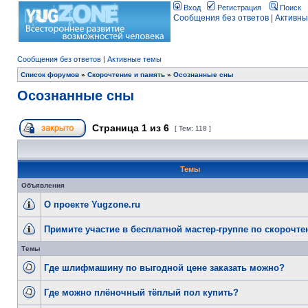
Вход
Регистрация
Поиск
Сообщения без ответов
|
Активны
Сообщения без ответов
|
Активные темы
Список форумов
»
Скорочтение и память
»
Осознанные сны
Осознанные сны
Страница
1
из
6
[ Тем: 118 ]
Темы
Объявления
О проекте Yugzone.ru
Примите участие в бесплатной мастер-группе по скорочт
Темы
Где шлифмашину по выгодной цене заказать можно?
Где можно плёночный тёплый пол купить?