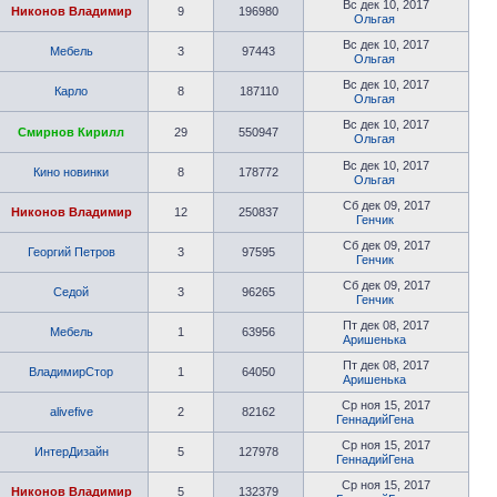
Вс дек 10, 2017
Никонов Владимир
9
196980
Ольгая
Вс дек 10, 2017
Мебель
3
97443
Ольгая
Вс дек 10, 2017
Карло
8
187110
Ольгая
Вс дек 10, 2017
Смирнов Кирилл
29
550947
Ольгая
Вс дек 10, 2017
Кино новинки
8
178772
Ольгая
Сб дек 09, 2017
Никонов Владимир
12
250837
Генчик
Сб дек 09, 2017
Георгий Петров
3
97595
Генчик
Сб дек 09, 2017
Седой
3
96265
Генчик
Пт дек 08, 2017
Мебель
1
63956
Аришенька
Пт дек 08, 2017
ВладимирСтор
1
64050
Аришенька
Ср ноя 15, 2017
alivefive
2
82162
ГеннадийГена
Ср ноя 15, 2017
ИнтерДизайн
5
127978
ГеннадийГена
Ср ноя 15, 2017
Никонов Владимир
5
132379