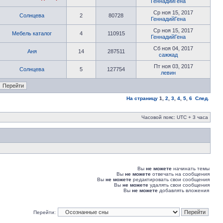
ГеннадийГена
Ср ноя 15, 2017
Солнцева
2
80728
ГеннадийГена
Ср ноя 15, 2017
Мебель каталог
4
110915
ГеннадийГена
Сб ноя 04, 2017
Аня
14
287511
сажжад
Пт ноя 03, 2017
Солнцева
5
127754
левин
На страницу
1
,
2
,
3
,
4
,
5
,
6
След.
Часовой пояс: UTC + 3 часа
Вы
не можете
начинать темы
Вы
не можете
отвечать на сообщения
Вы
не можете
редактировать свои сообщения
Вы
не можете
удалять свои сообщения
Вы
не можете
добавлять вложения
Перейти: