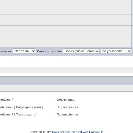
темы за:
Поле сортировки
ообщений
Объявление
общений [ Популярная тема ]
Прилепленная
общений [ Тема закрыта ]
Перенесённая
POWERED_BY
Color scheme created with Colorize It
.