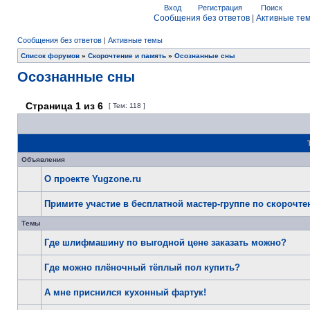
Вход
Регистрация
Поиск
Сообщения без ответов
|
Активные те
Сообщения без ответов
|
Активные темы
Список форумов
»
Скорочтение и память
»
Осознанные сны
Осознанные сны
Страница
1
из
6
[ Тем: 118 ]
Объявления
О проекте Yugzone.ru
Примите участие в бесплатной мастер-группе по скорочт
Темы
Где шлифмашину по выгодной цене заказать можно?
Где можно плёночный тёплый пол купить?
А мне приснился кухонный фартук!