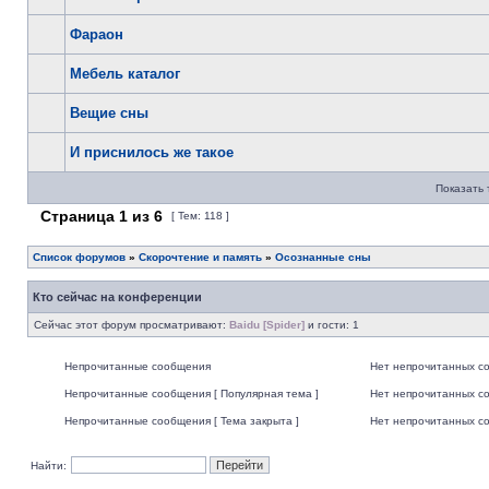
Фараон
Мебель каталог
Вещие сны
И приснилось же такое
Показать 
Страница
1
из
6
[ Тем: 118 ]
Список форумов
»
Скорочтение и память
»
Осознанные сны
Кто сейчас на конференции
Сейчас этот форум просматривают:
Baidu [Spider]
и гости: 1
Непрочитанные сообщения
Нет непрочитанных с
Непрочитанные сообщения [ Популярная тема ]
Нет непрочитанных со
Непрочитанные сообщения [ Тема закрыта ]
Нет непрочитанных со
Найти: