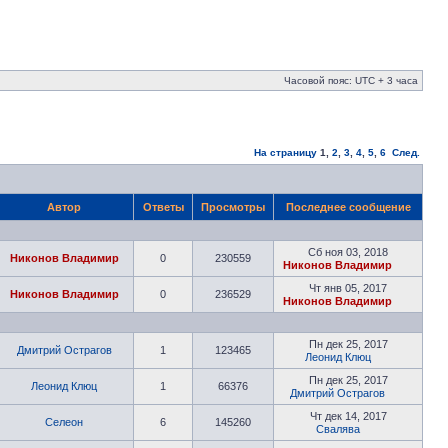
Часовой пояс: UTC + 3 часа
На страницу
1
,
2
,
3
,
4
,
5
,
6
След.
Автор
Ответы
Просмотры
Последнее сообщение
Сб ноя 03, 2018
Никонов Владимир
0
230559
Никонов Владимир
Чт янв 05, 2017
Никонов Владимир
0
236529
Никонов Владимир
Пн дек 25, 2017
Дмитрий Острагов
1
123465
Леонид Клюц
Пн дек 25, 2017
Леонид Клюц
1
66376
Дмитрий Острагов
Чт дек 14, 2017
Селеон
6
145260
Свалява