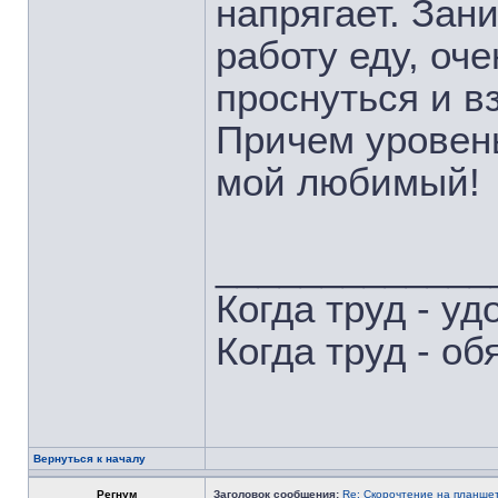
напрягает. Зан
работу еду, оч
проснуться и вз
Причем уровень
мой любимый!
_____________
Когда труд - уд
Когда труд - об
Вернуться к началу
Регнум
Заголовок сообщения:
Re: Скорочтение на планше