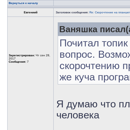
Вернуться к началу
Евгениий
Заголовок сообщения:
Re: Скорочтение на планше
Ваняшка писал(а
Почитал топик
вопрос. Возмо
Зарегистрирован:
Чт сен 28,
2017
Сообщения:
7
скорочтению п
же куча програ
Я думаю что п
человека