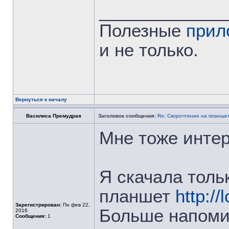
_____________
Полезные
прил
и не только.
Вернуться к началу
Василиса Премудрая
Заголовок сообщения:
Re: Скорочтение на планше
Мне тоже инте
Я скачала толь
планшет
http:/
Зарегистрирован:
Пн фев 22,
Больше напомин
2016
Сообщения:
1