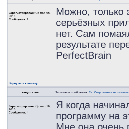
Можно, только 
Зарегистрирован:
Сб мар 05,
2016
серьёзных при
Сообщения:
1
нет. Сам помая
результате пер
PerfectBrain
Вернуться к началу
капусталин
Заголовок сообщения:
Re: Скорочтение на планше
Я когда начина
Зарегистрирован:
Ср мар 16,
2016
программу на 
Сообщения:
4
Мне она очень 