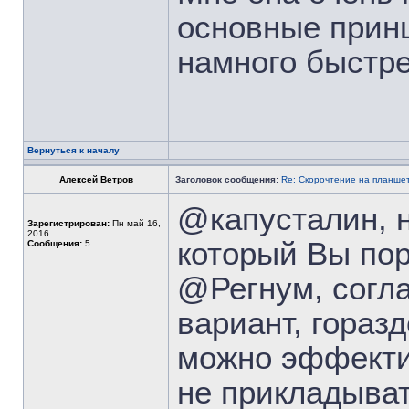
основные принц
намного быстре
Вернуться к началу
Алексей Ветров
Заголовок сообщения:
Re: Скорочтение на планше
@капусталин, н
Зарегистрирован:
Пн май 16,
2016
который Вы по
Сообщения:
5
@Регнум, согла
вариант, гораз
можно эффекти
не прикладыват