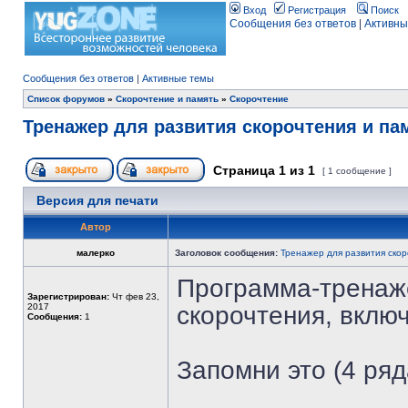
Вход
Регистрация
Поиск
Сообщения без ответов
|
Активны
Сообщения без ответов
|
Активные темы
Список форумов
»
Скорочтение и память
»
Скорочтение
Тренажер для развития скорочтения и па
Страница
1
из
1
[ 1 сообщение ]
Версия для печати
Автор
малерко
Заголовок сообщения:
Тренажер для развития скор
Программа-тренаже
Зарегистрирован:
Чт фев 23,
2017
скорочтения, вклю
Сообщения:
1
Запомни это (4 ряд