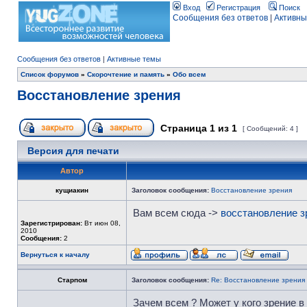
Вход
Регистрация
Поиск
Сообщения без ответов
|
Активны
Сообщения без ответов
|
Активные темы
Список форумов
»
Скорочтение и память
»
Обо всем
Восстановление зрения
Страница
1
из
1
[ Сообщений: 4 ]
Версия для печати
Автор
кущиакин
Заголовок сообщения:
Восстановление зрения
Вам всем сюда ->
восстановление з
Зарегистрирован:
Вт июн 08,
2010
Сообщения:
2
Вернуться к началу
Старпом
Заголовок сообщения:
Re: Восстановление зрения
Зачем всем ? Может у кого зрение в