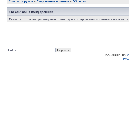
Список форумов
»
Скорочтение и память
»
Обо всем
Кто сейчас на конференции
Сейчас этот форум просматривают: нет зарегистрированных пользователей и гости:
Найти:
POWERED_BY
C
Рус