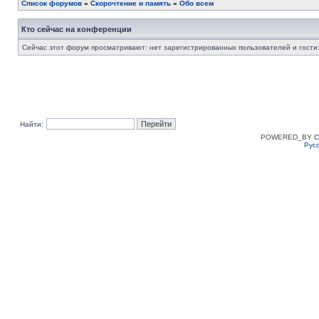
Список форумов
»
Скорочтение и память
»
Обо всем
Кто сейчас на конференции
Сейчас этот форум просматривают: нет зарегистрированных пользователей и гости:
Найти:
POWERED_BY
C
Рус