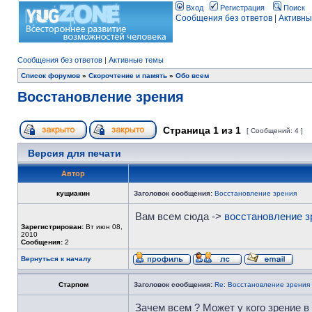
Вход
Регистрация
Поиск
Сообщения без ответов
|
Активны
Сообщения без ответов
|
Активные темы
Список форумов
»
Скорочтение и память
»
Обо всем
Восстановление зрения
Страница
1
из
1
[ Сообщений: 4 ]
Версия для печати
Автор
кущиакин
Заголовок сообщения:
Восстановление зрения
Вам всем сюда ->
восстановление з
Зарегистрирован:
Вт июн 08,
2010
Сообщения:
2
Вернуться к началу
Старпом
Заголовок сообщения:
Re: Восстановление зрения
Зачем всем ? Может у кого зрение в