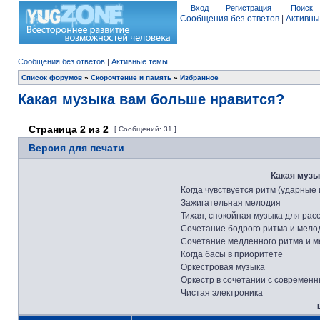
Вход
Регистрация
Поиск
Сообщения без ответов
|
Активны
Сообщения без ответов
|
Активные темы
Список форумов
»
Скорочтение и память
»
Избранное
Какая музыка вам больше нравится?
Страница
2
из
2
[ Сообщений: 31 ]
Версия для печати
Какая музы
Когда чувствуется ритм (ударные
Зажигательная мелодия
Тихая, спокойная музыка для рас
Сочетание бодрого ритма и мело
Сочетание медленного ритма и 
Когда басы в приоритете
Оркестровая музыка
Оркестр в сочетании с современ
Чистая электроника