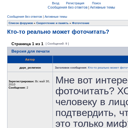
Вход
Регистрация
Поиск
Сообщения без ответов
|
Активные темы
Сообщения без ответов
|
Активные темы
Список форумов
»
Скорочтение и память
»
Фоточтение
Кто-то реально может фоточитать?
Страница
1
из
1
[ Сообщений: 9 ]
Версия для печати
Автор
дарк_религион
Заголовок сообщения:
Кто-то реально может фото
Мне вот интере
Зарегистрирован:
Вс май 30,
2010
фоточитать? ХО
Сообщения:
2
человеку в лицо
подтвердить, ч
это только миф