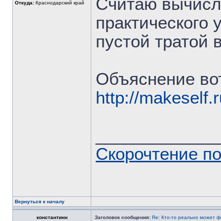
Считаю вычисле
Откуда:
Краснодарский край
практического 
пустой тратой 
Объяснение вот
http://makeself.
_____________
Скорочтение п
Вернуться к началу
константинн
Заголовок сообщения:
Re: Кто-то реально может 