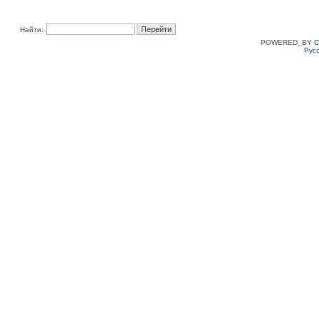
Найти:
POWERED_BY
C
Рус