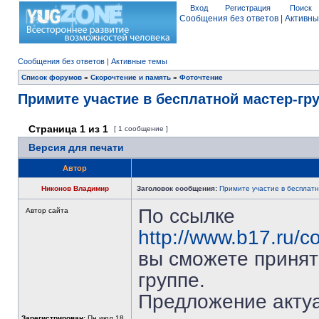
Вход
Регистрация
Поиск
Сообщения без ответов
|
Активны
Сообщения без ответов
|
Активные темы
Список форумов
»
Скорочтение и память
»
Фоточтение
Примите участие в бесплатной мастер-гр
Страница
1
из
1
[ 1 сообщение ]
Версия для печати
Автор
Никонов Владимир
Заголовок сообщения:
Примите участие в бесплатн
По ссылке
Автор сайта
http://www.b17.ru/c
вы сможете принят
группе.
Предложение актуа
Зарегистрирован:
Пн июл 18,