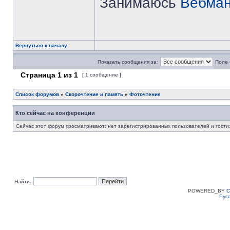
Занимаюсь
Вебман
Вернуться к началу
Показать сообщения за:
Поле 
Страница
1
из
1
[ 1 сообщение ]
Список форумов
»
Скорочтение и память
»
Фоточтение
Кто сейчас на конференции
Сейчас этот форум просматривают: нет зарегистрированных пользователей и гости:
Найти:
POWERED_BY
C
Рус