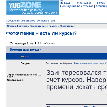
Вход
Регистрация
Поиск
Сообщения без ответов
|
Активны
Сообщения без ответов
|
Активные темы
Список форумов
»
Скорочтение и память
»
Фоточтение
Фоточтение – есть ли курсы?
Страница
1
из
1
[ 1 сообщение ]
Версия для печати
Автор
Вардан
Заголовок сообщения:
Фоточтение – есть ли курсы
Заинтересовался т
Зарегистрирован:
Чт май 11,
2017
счет курсов. Наверн
Сообщения:
1
времени искать ср
_______________