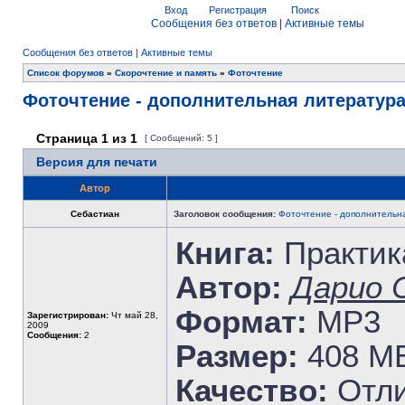
Вход
Регистрация
Поиск
Сообщения без ответов
|
Активные темы
Сообщения без ответов
|
Активные темы
Список форумов
»
Скорочтение и память
»
Фоточтение
Фоточтение - дополнительная литератур
Страница
1
из
1
[ Сообщений: 5 ]
Версия для печати
Автор
Себастиан
Заголовок сообщения:
Фоточтение - дополнительн
Книга:
Практик
Автор:
Дарио 
Формат:
MP3
Зарегистрирован:
Чт май 28,
2009
Сообщения:
2
Размер:
408 M
Качество:
Отли