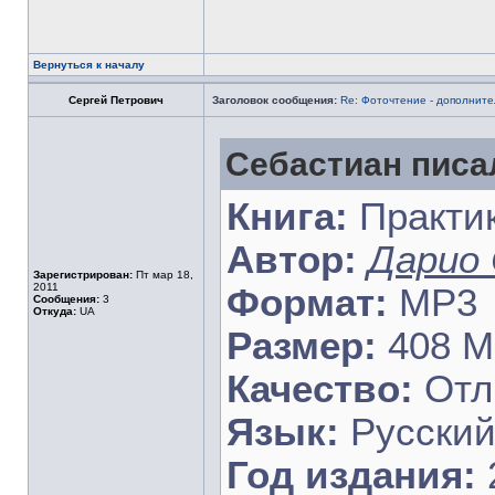
Вернуться к началу
Сергей Петрович
Заголовок сообщения:
Re: Фоточтение - дополнит
Себастиан писал
Книга:
Практик
Автор:
Дарио
Зарегистрирован:
Пт мар 18,
2011
Формат:
MP3
Сообщения:
3
Откуда:
UA
Размер:
408 
Качество:
Отл
Язык:
Русски
Год издания: