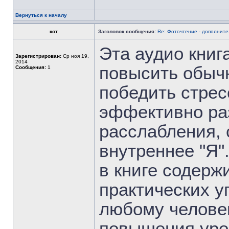
Вернуться к началу
кот
Заголовок сообщения:
Re: Фоточтение - дополнит
Эта аудио книг
Зарегистрирован:
Ср ноя 19,
2014
повысить обыч
Сообщения:
1
победить стрес
эффективно ра
расслабления, 
внутреннее "Я
в книге содерж
практических у
любому человек
повышения уро