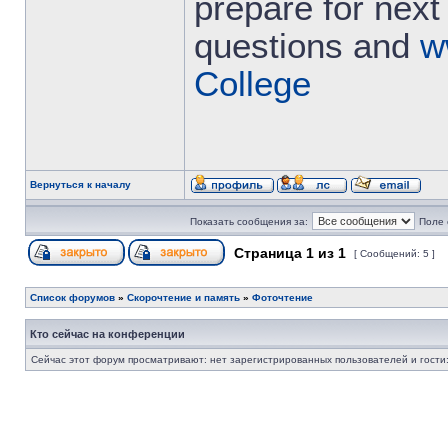
prepare for next 
questions and
w
College
Вернуться к началу
Показать сообщения за:
Поле 
Страница
1
из
1
[ Сообщений: 5 ]
Список форумов
»
Скорочтение и память
»
Фоточтение
Кто сейчас на конференции
Сейчас этот форум просматривают: нет зарегистрированных пользователей и гости: