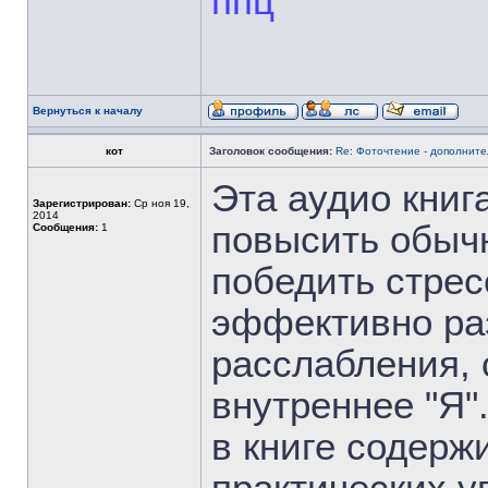
ппц
Вернуться к началу
кот
Заголовок сообщения:
Re: Фоточтение - дополнит
Эта аудио книг
Зарегистрирован:
Ср ноя 19,
2014
повысить обыч
Сообщения:
1
победить стрес
эффективно ра
расслабления, 
внутреннее "Я
в книге содерж