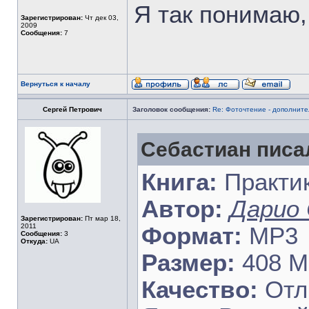
Я так понимаю,
Зарегистрирован:
Чт дек 03,
2009
Сообщения:
7
Вернуться к началу
Сергей Петрович
Заголовок сообщения:
Re: Фоточтение - дополнит
Себастиан писал
Книга:
Практик
Автор:
Дарио
Зарегистрирован:
Пт мар 18,
2011
Формат:
MP3
Сообщения:
3
Откуда:
UA
Размер:
408 
Качество:
Отл