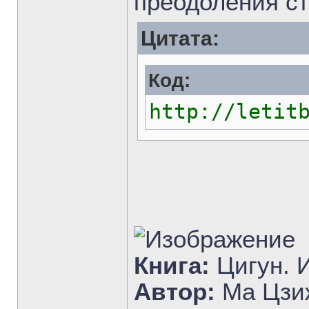
преодоления ст
Цитата:
Код:
http://letit
Книга:
Цигун. 
Автор:
Ма Цзиж