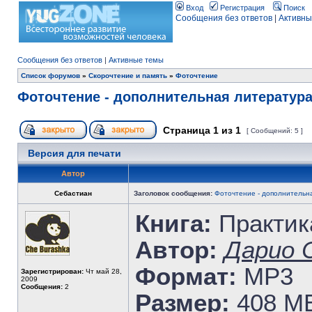
Вход
Регистрация
Поиск
Сообщения без ответов
|
Активны
Сообщения без ответов
|
Активные темы
Список форумов
»
Скорочтение и память
»
Фоточтение
Фоточтение - дополнительная литератур
Страница
1
из
1
[ Сообщений: 5 ]
Версия для печати
Автор
Себастиан
Заголовок сообщения:
Фоточтение - дополнительн
Книга:
Практик
Автор:
Дарио 
Формат:
MP3
Зарегистрирован:
Чт май 28,
2009
Сообщения:
2
Размер:
408 M