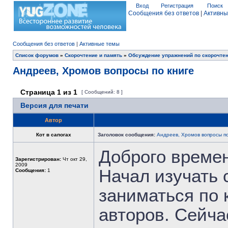
Вход
Регистрация
Поиск
Сообщения без ответов
|
Активны
Сообщения без ответов
|
Активные темы
Список форумов
»
Скорочтение и память
»
Обсуждение упражнений по скорочте
Андреев, Хромов вопросы по книге
Страница
1
из
1
[ Сообщений: 8 ]
Версия для печати
Автор
Кот в сапогах
Заголовок сообщения:
Андреев, Хромов вопросы по
Доброго времен
Зарегистрирован:
Чт окт 29,
2009
Начал изучать 
Сообщения:
1
заниматься по
авторов. Сейча