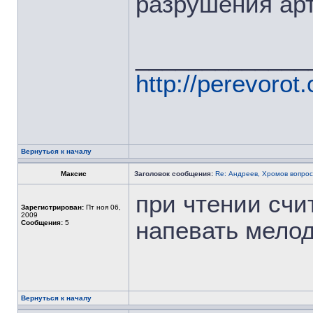
разрушения ар
_____________
http://perevorot.
Вернуться к началу
Максис
Заголовок сообщения:
Re: Андреев, Хромов вопрос
при чтении счи
Зарегистрирован:
Пт ноя 06,
2009
напевать мело
Сообщения:
5
Вернуться к началу