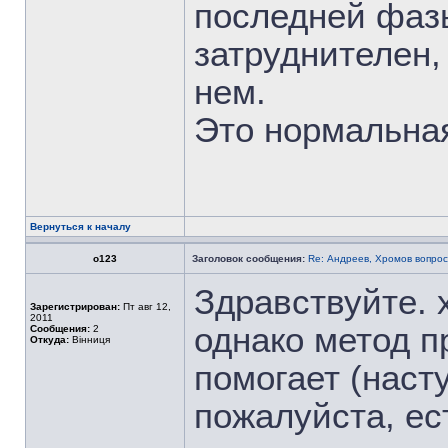
последней фаз
затруднителен,
нем.
Это нормальная
Вернуться к началу
о123
Заголовок сообщения:
Re: Андреев, Хромов вопрос
Здравствуйте. 
Зарегистрирован:
Пт авг 12,
2011
однако метод п
Сообщения:
2
Откуда:
Вінниця
помогает (насту
пожалуйста, е