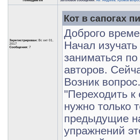
ГеннадийГен
Заголовок сообщения:
Re: Андреев, Хромов вопрос
Кот в сапогах пи
Доброго време
Зарегистрирован:
Вс окт 01,
Начал изучать
2017
Сообщения:
7
заниматься по
авторов. Сейч
Возник вопрос.
"Переходить 
нужно только т
предыдущие на
упражнений эт