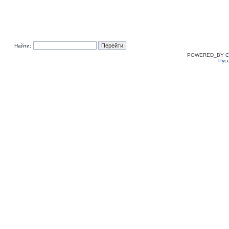
Найти:
POWERED_BY
C
Рус