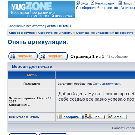
Вход
Регистрация
Поиск
Сообщения без ответов
|
Активны
Сообщения без ответов
|
Активные темы
Список форумов
»
Скорочтение и память
»
Обсуждение упражнений по скорочте
Опять артикуляция.
Страница
1
из
1
[ 1 сообщение ]
Версия для печати
Автор
Пахмелкин
Заголовок сообщения:
Опять артикуляция.
Добрый день. Ну вот считаю про себ
Зарегистрирован:
Сб ноя 11,
себе создаю все равно успеваю про
2017
Сообщения:
1
Вернуться к началу
Показать сообщ