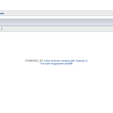
нию
 2
POWERED_BY
Color scheme created with Colorize It
.
Русская поддержка phpBB