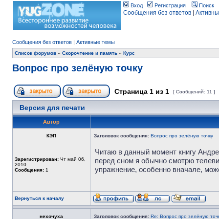
Вход
Регистрация
Поиск
Сообщения без ответов
|
Активны
Сообщения без ответов
|
Активные темы
Список форумов
»
Скорочтение и память
»
Курс
Вопрос про зелёную точку
Страница
1
из
1
[ Сообщений: 11 ]
Версия для печати
Автор
КЭП
Заголовок сообщения:
Вопрос про зелёную точку
Читаю в данный момент книгу Андрее
Зарегистрирован:
Чт май 06,
перед сном я обычно смотрю телевиз
2010
упражнение, особенно вначале, мож
Сообщения:
1
Вернуться к началу
нехочуха
Заголовок сообщения:
Re: Вопрос про зелёную точ