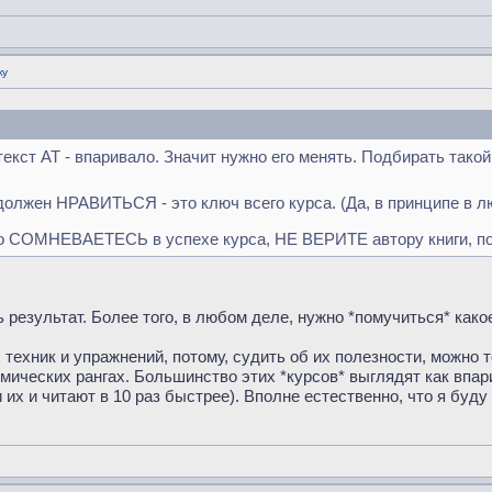
ку
екст АТ - впаривало. Значит нужно его менять. Подбирать тако
олжен НРАВИТЬСЯ - это ключ всего курса. (Да, в принципе в лю
о СОМНЕВАЕТЕСЬ в успехе курса, НЕ ВЕРИТЕ автору книги, поэ
 результат. Более того, в любом деле, нужно *помучиться* какое
х техник и упражнений, потому, судить об их полезности, можно 
демических рангах. Большинство этих *курсов* выглядят как вп
их и читают в 10 раз быстрее). Вполне естественно, что я буду