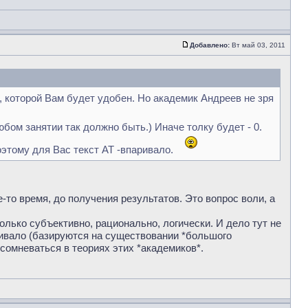
Добавлено:
Вт май 03, 2011
й, которой Вам будет удобен. Но академик Андреев не зря
бом занятии так должно быть.) Иначе толку будет - 0.
тому для Вас текст АТ -впаривало.
-то время, до получения результатов. Это вопрос воли, а
только субъективно, рационально, логически. И дело тут не
аривало (базируются на существовании *большого
 сомневаться в теориях этих *академиков*.