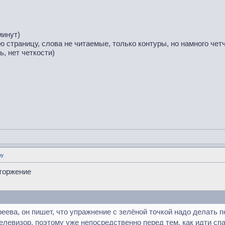
минут)
ю страницу, слова не читаемые, только контуры, но намного четче
, нет четкости)
ку
вторжение
ева, он пишет, что упражнение с зелёной точкой надо делать пе
левизор, поэтому уже непосредственно перед тем, как идти спа