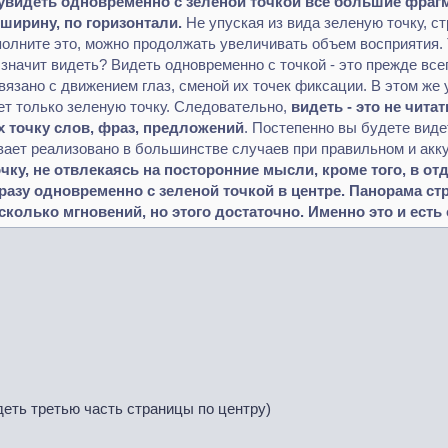
увидеть одновременно с зеленой точкой все большие фрагмен
ширину, по горизонтали.
Не упуская из вида зеленую точку, с
ыполните это, можно продолжать увеличивать объем восприятия
 значит видеть? Видеть одновременно с точкой - это прежде всег
вязано с движением глаз, сменой их точек фиксации. В этом же
ет только зеленую точку. Следовательно,
видеть - это не чита
 точку слов, фраз, предложений
. Постепенно вы будете вид
вает реализовано в большинстве случаев при правильном и акк
чку, не отвлекаясь на посторонние мысли, кроме того, в о
разу одновременно с зеленой точкой в центре. Панорама ст
сколько мгновений, но этого достаточно. Именно это и ест
деть третью часть страницы по центру)