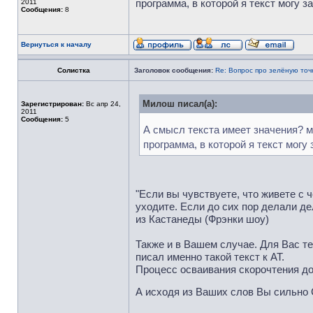
программа, в которой я текст могу з
2011
Сообщения:
8
Вернуться к началу
Солистка
Заголовок сообщения:
Re: Вопрос про зелёную точ
Милош писал(а):
Зарегистрирован:
Вс апр 24,
2011
Сообщения:
5
А смысл текста имеет значения? мо
программа, в которой я текст могу 
"Если вы чувствуете, что живете с ч
уходите. Если до сих пор делали де
из Кастанеды (Фрэнки шоу)
Также и в Вашем случае. Для Вас те
писал именно такой текст к АТ.
Процесс осваивания скорочтения дол
А исходя из Ваших слов Вы сильно