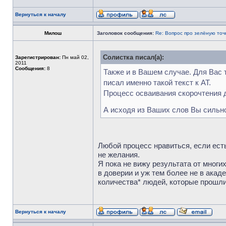
Вернуться к началу
Милош
Заголовок сообщения:
Re: Вопрос про зелёную точ
Солистка писал(а):
Зарегистрирован:
Пн май 02,
2011
Сообщения:
8
Также и в Вашем случае. Для Вас т
писал именно такой текст к АТ.
Процесс осваивания скорочтения д
А исходя из Ваших слов Вы сильн
Любой процесс нравиться, если есть
не желания.
Я пока не вижу результата от многи
в доверии и уж тем более не в ака
количества* людей, которые прошли 
Вернуться к началу