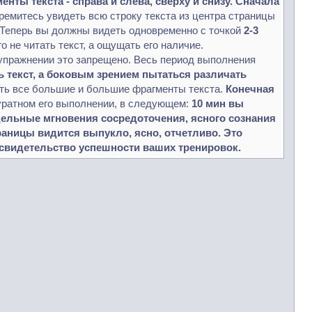
ты текста - справа и слева, сверху и снизу. Сначала
тремитесь увидеть всю строку текста из центра страницы
. Теперь вы должны видеть одновременно с точкой
2-3
о не читать текст, а ощущать его наличие.
 упражнении это запрещено. Весь период выполнения
ть текст, а боковым зрением пытаться различать
еть все большие и большие фрагменты текста.
Конечная
уратном его выполнении, в следующем:
10 мин вы
тдельные мгновения сосредоточения, ясного сознания
раницы видится выпукло, ясно, отчетливо. Это
ь свидетельство успешности ваших тренировок.