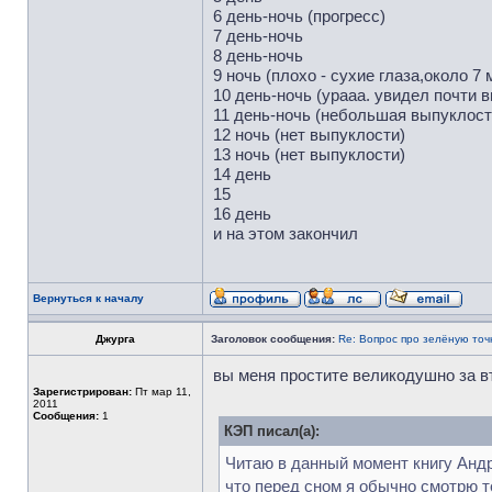
6 день-ночь (прогресс)
7 день-ночь
8 день-ночь
9 ночь (плохо - сухие глаза,около 7 
10 день-ночь (урааа. увидел почти в
11 день-ночь (небольшая выпуклость
12 ночь (нет выпуклости)
13 ночь (нет выпуклости)
14 день
15
16 день
и на этом закончил
Вернуться к началу
Джурга
Заголовок сообщения:
Re: Вопрос про зелёную точ
вы меня простите великодушно за 
Зарегистрирован:
Пт мар 11,
2011
Сообщения:
1
КЭП писал(а):
Читаю в данный момент книгу Андре
что перед сном я обычно смотрю те