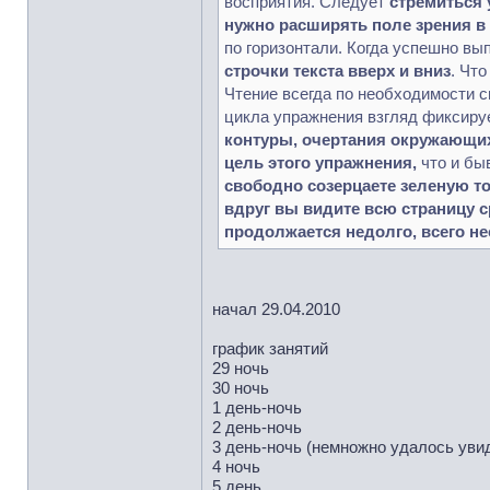
восприятия. Следует
стремиться 
нужно расширять поле зрения в 
по горизонтали. Когда успешно в
строчки текста вверх и вниз
. Что
Чтение всегда по необходимости с
цикла упражнения взгляд фиксиру
контуры, очертания окружающих
цель этого упражнения,
что и бы
свободно созерцаете зеленую то
вдруг вы видите всю страницу с
продолжается недолго, всего не
начал 29.04.2010
график занятий
29 ночь
30 ночь
1 день-ночь
2 день-ночь
3 день-ночь (немножно удалось уви
4 ночь
5 день