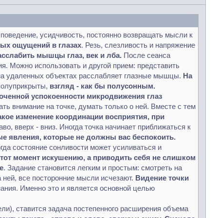
 поведение, усидчивость, постоянно возвращать мысли к
ых ощущений в глазах
. Резь, слезливость и напряжение
сслабить мышцы глаз, век и лба.
После сеанса
ия. Можно использовать и другой прием: представить
 на удаленных объектах расслабляет глазные мышцы.
На
полуприкрыты,
взгляд - как бы полусонным.
точенной успокоенности микродвижения глаз
ать внимание на точке, думать только о ней. Вместе с тем
акое изменение координации восприятия, при
во, вверх - вниз. Иногда точка начинает приближаться к
е явления, которые не должны вас беспокоить.
огда состояние сонливости может усиливаться и
этот момент искушению, а приводить себя не слишком
е
. Задание становится легким и простым: смотреть на
а ней, все посторонние мысли исчезают.
Видение точки
нания. Именно это и является основной целью
ели), ставится задача постепенного расширения объема