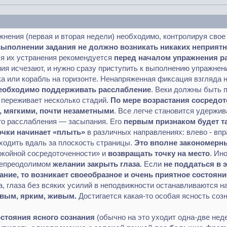
нения (первая и вторая недели) необходимо, контролируя свое
ыполнении задания не должно возникать никаких неприятн
ля их устранения рекомендуется
перед началом упражнения ра
ия исчезают, и нужно сразу приступить к выполнению упражнен
а или корабль на горизонте. Ненапряженная фиксация взгляда
необходимо поддерживать расслабление
. Веки должны быть 
 переживает несколько стадий.
По мере возрастания сосредо
, мягкими, почти незаметными
. Все легче становится удержив
ого расслабления — засыпания. Его
первым признаком будет т
очки начинает «плыть»
в различных направлениях: влево - впра
уходить вдаль за плоскость страницы.
Это вполне закономерны
окойной сосредоточенности» и
возвращать точку на место
. Ин
епреодолимом
желании закрыть глаза
. Если
не поддаться в 
ние, то возникает своеобразное и очень приятное состояни
а, глаза без всяких усилий в неподвижности останавливаются н
ивым, ярким, живым.
Достигается какая-то особая ясность соз
остояния ясного сознания
(обычно на это уходит одна-две нед