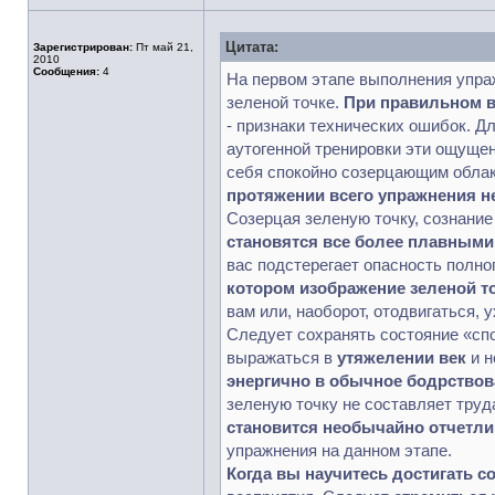
Цитата:
Зарегистрирован:
Пт май 21,
2010
Сообщения:
4
На первом этапе выполнения упраж
зеленой точке.
При правильном в
- признаки технических ошибок. Д
аутогенной тренировки эти ощущен
себя спокойно созерцающим облак
протяжении всего упражнения 
Созерцая зеленую точку, сознание
становятся все более плавными
вас подстерегает опасность полн
котором изображение зеленой т
вам или, наоборот, отодвигаться, 
Следует сохранять состояние «сп
выражаться в
утяжелении век
и н
энергично в обычное бодрствова
зеленую точку не составляет труд
становится необычайно отчетл
упражнения на данном этапе.
Когда вы научитесь достигать с