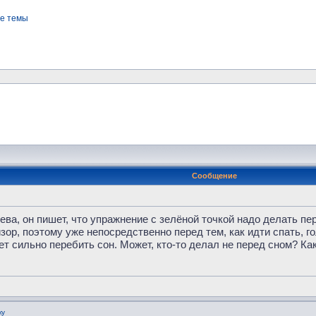
е темы
Сообщение
ва, он пишет, что упражнение с зелёной точкой надо делать пер
ор, поэтому уже непосредственно перед тем, как идти спать, го
ет сильно перебить сон. Может, кто-то делал не перед сном? К
ку