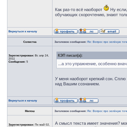
Как раз-то всё наоборот
Ну если,
обучающих скорочтению, знают толь
Вернуться к началу
Солистка
Заголовок сообщения:
Re: Вопрос про зелёную точ
КЭП писал(а):
Зарегистрирован:
Вс апр 24,
2011
Сообщения:
5
...а это упражнение, особенно вна
У меня наоборот крепкий сон. Сплю
над Вашим сознанием.
Вернуться к началу
Милош
Заголовок сообщения:
Re: Вопрос про зелёную точ
А смысл текста имеет значения? могу
Зарегистрирован:
Пн май 02,