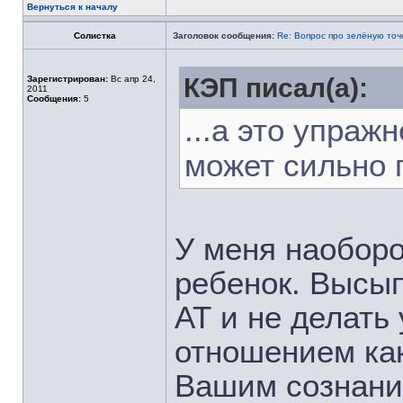
Вернуться к началу
Солистка
Заголовок сообщения:
Re: Вопрос про зелёную точ
КЭП писал(а):
Зарегистрирован:
Вс апр 24,
2011
Сообщения:
5
...а это упраж
может сильно 
У меня наоборо
ребенок. Высы
АТ и не делать
отношением как
Вашим сознани