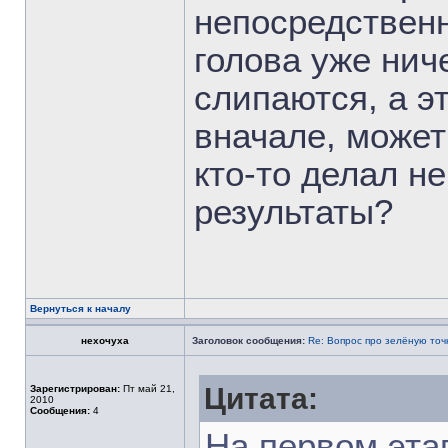
непосредственн
голова уже нич
слипаются, а э
вначале, может
кто-то делал н
результаты?
Вернуться к началу
нехочуха
Заголовок сообщения:
Re: Вопрос про зелёную точ
Цитата:
Зарегистрирован:
Пт май 21,
2010
Сообщения:
4
На первом эта