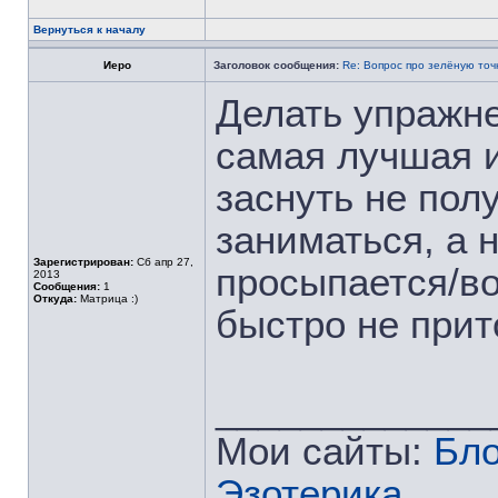
Вернуться к началу
Иеро
Заголовок сообщения:
Re: Вопрос про зелёную точ
Делать упражне
самая лучшая и
заснуть не пол
заниматься, а н
Зарегистрирован:
Сб апр 27,
просыпается/во
2013
Сообщения:
1
Откуда:
Матрица :)
быстро не при
_____________
Мои сайты:
Бло
Эзотерика