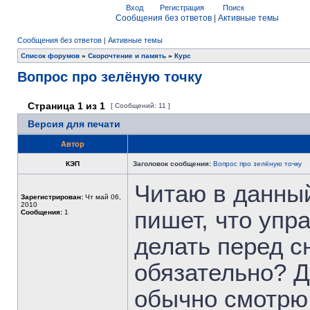
Вход
Регистрация
Поиск
Сообщения без ответов
|
Активные темы
Сообщения без ответов
|
Активные темы
Список форумов
»
Скорочтение и память
»
Курс
Вопрос про зелёную точку
Страница
1
из
1
[ Сообщений: 11 ]
Версия для печати
Автор
КЭП
Заголовок сообщения:
Вопрос про зелёную точку
Читаю в данный
Зарегистрирован:
Чт май 06,
2010
пишет, что упр
Сообщения:
1
делать перед с
обязательно? Д
обычно смотрю 