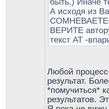
быть.) Иначе то
А исходя из В
СОМНЕВАЕТЕСЬ
ВЕРИТЕ автору
текст АТ -впа
Любой процесс 
результат. Боле
*помучиться* к
результатов. Эт
Я пока не вижу 