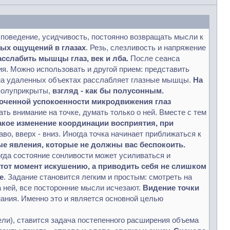
 поведение, усидчивость, постоянно возвращать мысли к
ых ощущений в глазах
. Резь, слезливость и напряжение
сслабить мышцы глаз, век и лба.
После сеанса
ия. Можно использовать и другой прием: представить
 на удаленных объектах расслабляет глазные мышцы.
На
полуприкрыты,
взгляд - как бы полусонным.
точенной успокоенности микродвижения глаз
ать внимание на точке, думать только о ней. Вместе с тем
акое изменение координации восприятия, при
во, вверх - вниз. Иногда точка начинает приближаться к
е явления, которые не должны вас беспокоить.
огда состояние сонливости может усиливаться и
этот момент искушению, а приводить себя не слишком
е
. Задание становится легким и простым: смотреть на
а ней, все посторонние мысли исчезают.
Видение точки
нания. Именно это и является основной целью
ели), ставится задача постепенного расширения объема