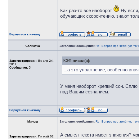
Как раз-то всё наоборот
Ну если,
обучающих скорочтению, знают толь
Вернуться к началу
Солистка
Заголовок сообщения:
Re: Вопрос про зелёную точ
КЭП писал(а):
Зарегистрирован:
Вс апр 24,
2011
Сообщения:
5
...а это упражнение, особенно вна
У меня наоборот крепкий сон. Сплю
над Вашим сознанием.
Вернуться к началу
Милош
Заголовок сообщения:
Re: Вопрос про зелёную точ
А смысл текста имеет значения? могу
Зарегистрирован:
Пн май 02,