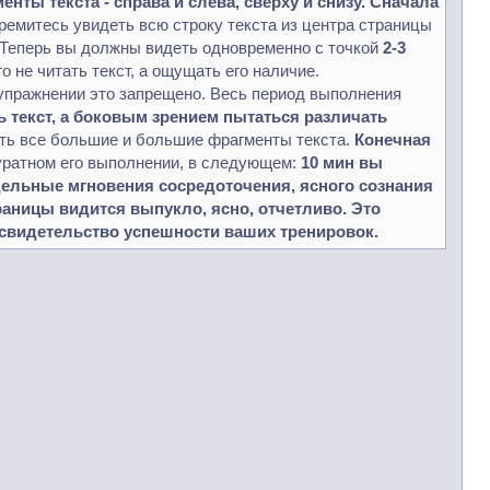
ты текста - справа и слева, сверху и снизу. Сначала
тремитесь увидеть всю строку текста из центра страницы
. Теперь вы должны видеть одновременно с точкой
2-3
о не читать текст, а ощущать его наличие.
 упражнении это запрещено. Весь период выполнения
ть текст, а боковым зрением пытаться различать
еть все большие и большие фрагменты текста.
Конечная
уратном его выполнении, в следующем:
10 мин вы
тдельные мгновения сосредоточения, ясного сознания
раницы видится выпукло, ясно, отчетливо. Это
ь свидетельство успешности ваших тренировок.