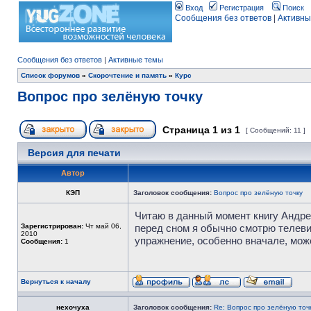
Вход
Регистрация
Поиск
Сообщения без ответов
|
Активны
Сообщения без ответов
|
Активные темы
Список форумов
»
Скорочтение и память
»
Курс
Вопрос про зелёную точку
Страница
1
из
1
[ Сообщений: 11 ]
Версия для печати
Автор
КЭП
Заголовок сообщения:
Вопрос про зелёную точку
Читаю в данный момент книгу Андрее
Зарегистрирован:
Чт май 06,
перед сном я обычно смотрю телевиз
2010
упражнение, особенно вначале, мож
Сообщения:
1
Вернуться к началу
нехочуха
Заголовок сообщения:
Re: Вопрос про зелёную точ