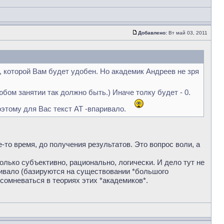
Добавлено:
Вт май 03, 2011
й, которой Вам будет удобен. Но академик Андреев не зря
бом занятии так должно быть.) Иначе толку будет - 0.
тому для Вас текст АТ -впаривало.
-то время, до получения результатов. Это вопрос воли, а
только субъективно, рационально, логически. И дело тут не
аривало (базируются на существовании *большого
 сомневаться в теориях этих *академиков*.