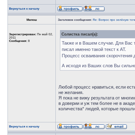
Вернуться к началу
Милош
Заголовок сообщения:
Re: Вопрос про зелёную точ
Солистка писал(а):
Зарегистрирован:
Пн май 02,
2011
Сообщения:
8
Также и в Вашем случае. Для Вас т
писал именно такой текст к АТ.
Процесс осваивания скорочтения д
А исходя из Ваших слов Вы сильн
Любой процесс нравиться, если есть
не желания.
Я пока не вижу результата от многи
в доверии и уж тем более не в ака
количества* людей, которые прошли 
Вернуться к началу