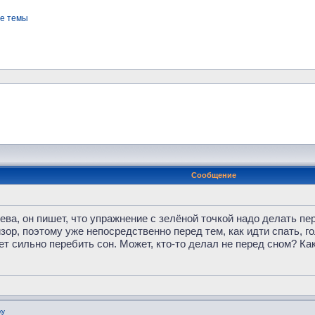
е темы
Сообщение
ва, он пишет, что упражнение с зелёной точкой надо делать пер
ор, поэтому уже непосредственно перед тем, как идти спать, го
ет сильно перебить сон. Может, кто-то делал не перед сном? К
ку