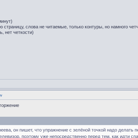
минут)
ю страницу, слова не читаемые, только контуры, но намного четче
, нет четкости)
ку
вторжение
ева, он пишет, что упражнение с зелёной точкой надо делать пе
левизор, поэтому уже непосредственно перед тем, как идти спа