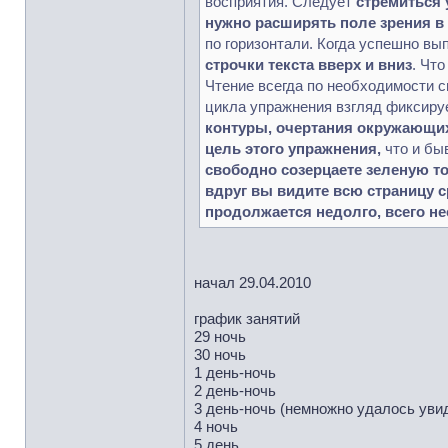
восприятия. Следует
стремиться 
нужно расширять поле зрения в 
по горизонтали. Когда успешно в
строчки текста вверх и вниз
. Что
Чтение всегда по необходимости с
цикла упражнения взгляд фиксиру
контуры, очертания окружающих
цель этого упражнения,
что и бы
свободно созерцаете зеленую то
вдруг вы видите всю страницу с
продолжается недолго, всего не
начал 29.04.2010
график занятий
29 ночь
30 ночь
1 день-ночь
2 день-ночь
3 день-ночь (немножно удалось уви
4 ночь
5 день