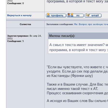
программа, в которой я текст могу з
2011
Сообщения:
8
Вернуться к началу
Солистка
Заголовок сообщения:
Re: Вопрос про зелёную точ
Милош писал(а):
Зарегистрирован:
Вс апр 24,
2011
Сообщения:
5
А смысл текста имеет значения? мо
программа, в которой я текст могу 
"Если вы чувствуете, что живете с ч
уходите. Если до сих пор делали де
из Кастанеды (Фрэнки шоу)
Также и в Вашем случае. Для Вас те
писал именно такой текст к АТ.
Процесс осваивания скорочтения дол
А исходя из Ваших слов Вы сильно