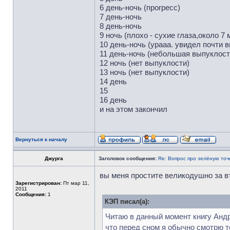
6 день-ночь (прогресс)
7 день-ночь
8 день-ночь
9 ночь (плохо - сухие глаза,около 7 
10 день-ночь (урааа. увидел почти в
11 день-ночь (небольшая выпуклость
12 ночь (нет выпуклости)
13 ночь (нет выпуклости)
14 день
15
16 день
и на этом закончил
Вернуться к началу
Джурга
Заголовок сообщения:
Re: Вопрос про зелёную точ
вы меня простите великодушно за 
Зарегистрирован:
Пт мар 11,
2011
Сообщения:
1
КЭП писал(а):
Читаю в данный момент книгу Андре
что перед сном я обычно смотрю те