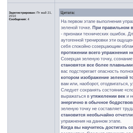
Цитата:
Зарегистрирован:
Пт май 21,
2010
Сообщения:
4
На первом этапе выполнения упраж
зеленой точке.
При правильном в
- признаки технических ошибок. Д
аутогенной тренировки эти ощущен
себя спокойно созерцающим облак
протяжении всего упражнения 
Созерцая зеленую точку, сознание
становятся все более плавными
вас подстерегает опасность полн
котором изображение зеленой т
вам или, наоборот, отодвигаться, 
Следует сохранять состояние «сп
выражаться в
утяжелении век
и н
энергично в обычное бодрствова
зеленую точку не составляет труд
становится необычайно отчетл
упражнения на данном этапе.
Когда вы научитесь достигать с