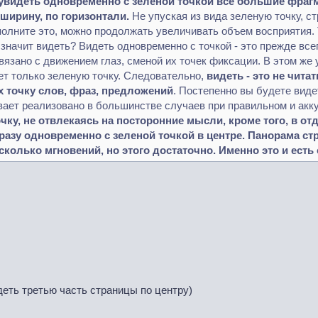
увидеть одновременно с зеленой точкой все большие фрагмен
ширину, по горизонтали.
Не упуская из вида зеленую точку, с
ыполните это, можно продолжать увеличивать объем восприятия
 значит видеть? Видеть одновременно с точкой - это прежде всег
вязано с движением глаз, сменой их точек фиксации. В этом же
ет только зеленую точку. Следовательно,
видеть - это не чита
 точку слов, фраз, предложений
. Постепенно вы будете вид
вает реализовано в большинстве случаев при правильном и акк
чку, не отвлекаясь на посторонние мысли, кроме того, в о
разу одновременно с зеленой точкой в центре. Панорама ст
сколько мгновений, но этого достаточно. Именно это и ест
деть третью часть страницы по центру)