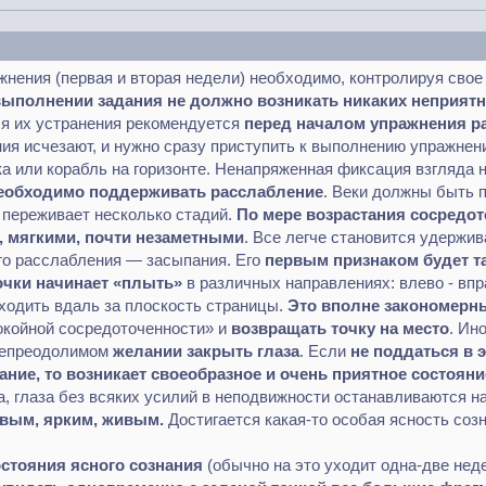
нения (первая и вторая недели) необходимо, контролируя свое
ыполнении задания не должно возникать никаких неприятн
ля их устранения рекомендуется
перед началом упражнения ра
ия исчезают, и нужно сразу приступить к выполнению упражнен
а или корабль на горизонте. Ненапряженная фиксация взгляда
необходимо поддерживать расслабление
. Веки должны быть 
 переживает несколько стадий.
По мере возрастания сосредо
, мягкими, почти незаметными
. Все легче становится удержив
ого расслабления — засыпания. Его
первым признаком будет т
очки начинает «плыть»
в различных направлениях: влево - впра
уходить вдаль за плоскость страницы.
Это вполне закономерны
окойной сосредоточенности» и
возвращать точку на место
. Ин
епреодолимом
желании закрыть глаза
. Если
не поддаться в 
ние, то возникает своеобразное и очень приятное состояни
а, глаза без всяких усилий в неподвижности останавливаются н
ивым, ярким, живым.
Достигается какая-то особая ясность соз
остояния ясного сознания
(обычно на это уходит одна-две нед