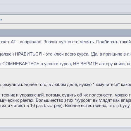
ку
екст АТ - впаривало. Значит нужно его менять. Подбирать тако
олжен НРАВИТЬСЯ - это ключ всего курса. (Да, в принципе в лю
о СОМНЕВАЕТЕСЬ в успехе курса, НЕ ВЕРИТЕ автору книги, поэ
 результат. Более того, в любом деле, нужно *помучиться* какое
х техник и упражнений, потому, судить об их полезности, можно 
демических рангах. Большинство этих *курсов* выглядят как вп
их и читают в 10 раз быстрее). Вполне естественно, что я буду